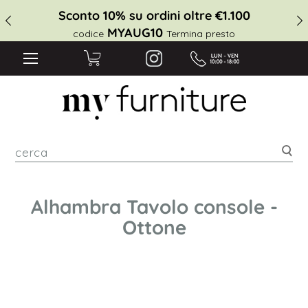
Sconto 10% su ordini oltre €1.100
MYAUG10
codice
Termina presto
cer
Alhambra Tavolo console -
Ottone
Vai
alla
fine
della