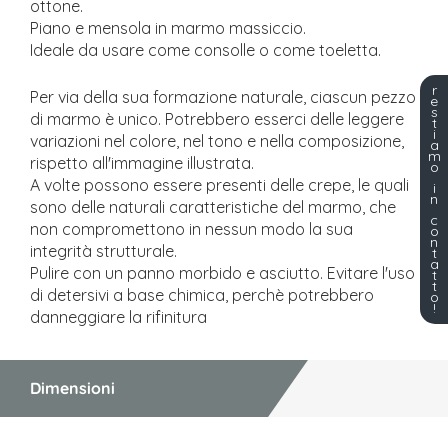
ottone.
Piano e mensola in marmo massiccio.
Ideale da usare come consolle o come toeletta.
r
Per via della sua formazione naturale, ciascun pezzo
e
s
di marmo è unico. Potrebbero esserci delle leggere
t
i
variazioni nel colore, nel tono e nella composizione,
a
m
rispetto all'immagine illustrata.
o
A volte possono essere presenti delle crepe, le quali
i
n
sono delle naturali caratteristiche del marmo, che
c
non compromettono in nessun modo la sua
o
n
integrità strutturale.
t
a
Pulire con un panno morbido e asciutto. Evitare l'uso
t
t
di detersivi a base chimica, perchè potrebbero
o
!
danneggiare la rifinitura
Dimensioni