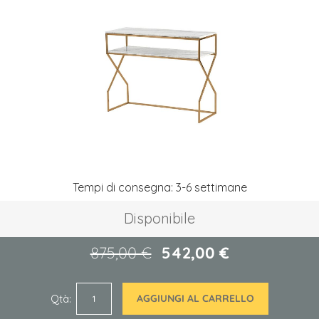
galleria
di
immagini
Vai
Tempi di consegna: 3-6 settimane
all'inizio
della
Disponibile
galleria
di
immagini
875,00 €
542,00 €
Qtà
AGGIUNGI AL CARRELLO