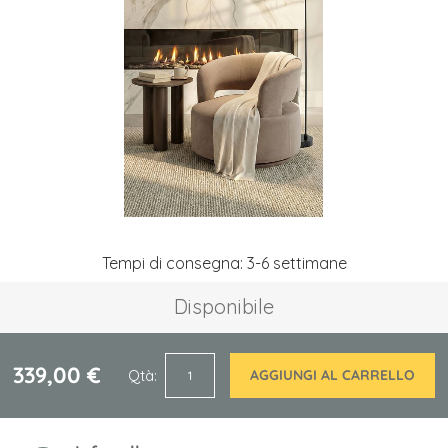
galleria
di
immagini
Vai
Tempi di consegna: 3-6 settimane
all'inizio
della
Disponibile
galleria
di
immagini
339,00 €
Qtà
AGGIUNGI AL CARRELLO