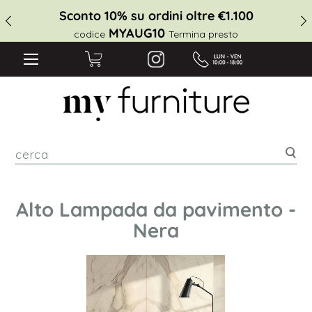
Sconto 10% su ordini oltre €1.100
MYAUG10
codice
Termina presto
cer
Alto Lampada da pavimento -
Nera
Vai
alla
fine
della