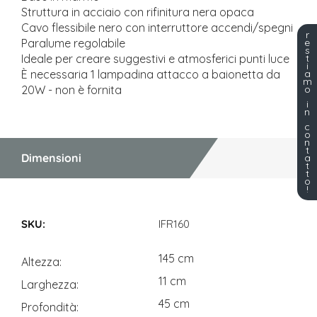
Struttura in acciaio con rifinitura nera opaca
Cavo flessibile nero con interruttore accendi/spegni
r
e
Paralume regolabile
s
t
Ideale per creare suggestivi e atmosferici punti luce
i
a
È necessaria 1 lampadina attacco a baionetta da
m
o
20W - non è fornita
i
n
c
o
n
t
Dimensioni
a
t
t
o
!
Dimensioni
IFR160
145 cm
Altezza
11 cm
Larghezza
45 cm
Profondità