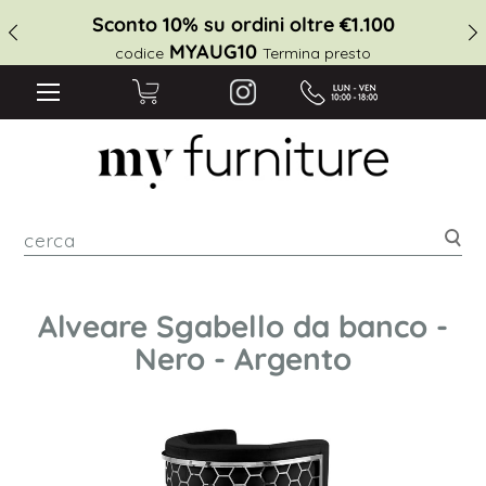
Sconto 10% su ordini oltre €1.100
MYAUG10
codice
Termina presto
cer
Alveare Sgabello da banco -
Nero - Argento
Vai
alla
fine
della