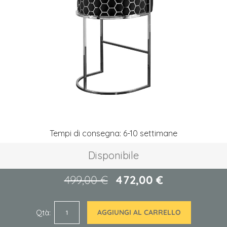
galleria
di
immagini
Vai
Tempi di consegna: 6-10 settimane
all'inizio
della
Disponibile
galleria
di
immagini
499,00 €
472,00 €
Qtà
AGGIUNGI AL CARRELLO