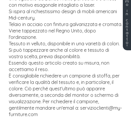
m
o
con motivo esagonale intagliato a laser.
i
Si ispira al richiestissimo design di mobili americani
n
Mid-century.
c
o
Telaio in acciaio con finitura galvanizzata e cromata.
n
t
Viene tappezzato nel Regno Unito, dopo
a
t
l'ordinazione.
t
o
Tessuto in velluto, disponibile in una varietà di colori.
!
Si può tappezzare anche al colore e tessuto di
vostra scelta, previa disponibilità.
Essendo questo articolo creato su misura, non
accettiamo il reso.
È consigliabile richiedere un campione di stoffa, per
verificare la qualità del tessuto e, in particolare, il
colore. Ciò perché quest'ultimo può apparire
diversamente, a seconda del monitor o schermo di
visualizzazione. Per richiedere il campione,
gentilmente mandare un'email a: servizioclienti@my-
furniture.com