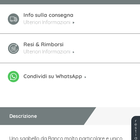
Info sulla consegna
Ulteriori Informazioni
Resi & Rimborsi
Ulteriori Informazioni
Condividi su WhatsApp
Descrizione
r
e
s
t
i
a
Uno sgabello da Banco molto particolare e unico,