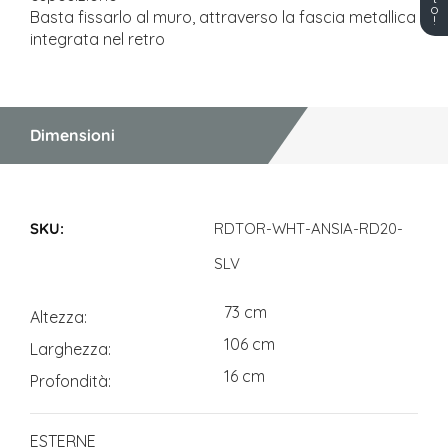
o
Basta fissarlo al muro, attraverso la fascia metallica
!
integrata nel retro
Dimensioni
Dimensioni
RDTOR-WHT-ANSIA-RD20-
SLV
73 cm
Altezza
106 cm
Larghezza
16 cm
Profondità
ESTERNE