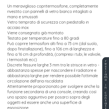
Un meraviglioso copritermosifone, completamente
rivestito con pannelli di vetro bianco intagliati a
mano e smussati
Vetro temprato di sicurezza con piedistallo in
acciaio inox
Viene consegnato già montato
Testato per temperature fino a 80 gradi
Può coprire termosifoni alti fino a 73 cm (dal suolo,
dopo l'installazione), fino a 106 cm di larghezza e
fino a 16 cm di profondità, (compresi i tubi, le valvole,
i termostati ecc)
r
e
Discrete fessure larghe 3 mm tra le strisce in vetro -
s
t
abbastanza spesse per nascondere il radiatore e
i
a
abbastanza larghe per rendere possibile l'ottimale
m
o
circolazione dell'aria riscaldata
i
Attentamente proporzionato per svolgere anche la
n
funzione secondaria di una console, creando così
c
o
uno spazio aggiuntivo per posarci sopra degli
n
t
oggetti ed essere anche una superficie di
a
t
esposizione
t