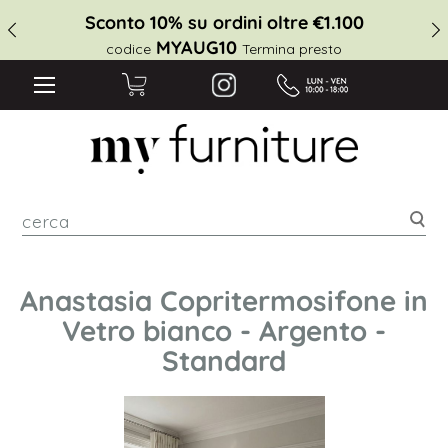
Sconto 10% su ordini oltre €1.100
MYAUG10
codice
Termina presto
cer
Anastasia Copritermosifone in
Vetro bianco - Argento -
Standard
Vai
alla
fine