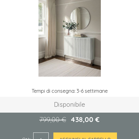
della
galleria
di
immagini
Vai
Tempi di consegna: 3-6 settimane
all'inizio
della
Disponibile
galleria
di
immagini
799,00 €
438,00 €