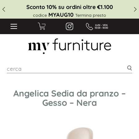
Sconto 10% su ordini oltre €1.100
MYAUG10
codice
Termina presto
cer
Angelica Sedia da pranzo –
Gesso – Nera
Vai
alla
fine
della