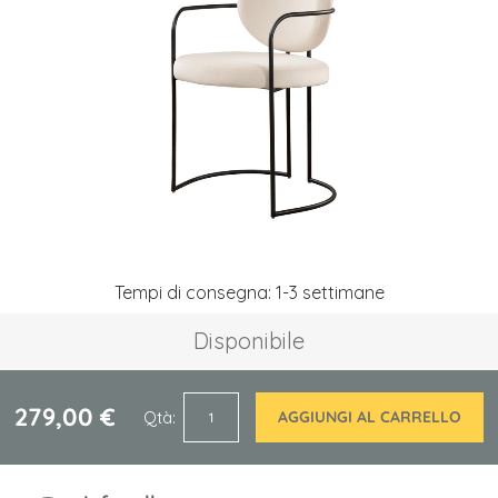
galleria
di
immagini
Vai
Tempi di consegna: 1-3 settimane
all'inizio
della
Disponibile
galleria
di
immagini
279,00 €
Qtà
AGGIUNGI AL CARRELLO