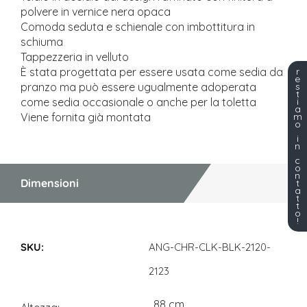
polvere in vernice nera opaca
Comoda seduta e schienale con imbottitura in
schiuma
Tappezzeria in velluto
r
È stata progettata per essere usata come sedia da
e
s
pranzo ma può essere ugualmente adoperata
t
i
come sedia occasionale o anche per la toletta
a
m
Viene fornita già montata
o
i
n
c
o
n
Dimensioni
t
a
t
t
o
!
Dimensioni
ANG-CHR-CLK-BLK-2120-
2123
88 cm