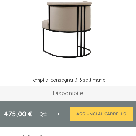
galleria
di
immagini
Vai
Tempi di consegna: 3-6 settimane
all'inizio
della
Disponibile
galleria
di
immagini
475,00 €
Qtà
AGGIUNGI AL CARRELLO