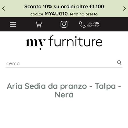
Sconto 10% su ordini oltre €1.100
MYAUG10
codice
Termina presto
cer
Aria Sedia da pranzo - Talpa -
Nera
Vai
alla
fine
della