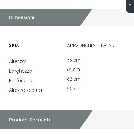
t
o
!
Dimensioni
Dimensioni
ARIA-DNCHR-BLK-TAU
75 cm
Altezza
64 cm
Larghezza
62 cm
Profondità
50 cm
Altezza seduta
Prodotti Correlati