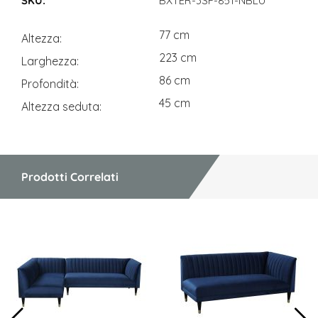
BXTER-3SF-851-NBLU
77 cm
Altezza
223 cm
Larghezza
86 cm
Profondità
45 cm
Altezza seduta
Prodotti Correlati