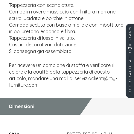
Tappezzeria con scanalature.
Gambe in rovere massiccio con finitura marrone
scura lucidata e borchie in ottone.
Comoda seduta con base a molle e con imbottitura
r
in poliuretano espanso e fibra.
e
s
Tappezzeria di lusso in velluto.
t
i
Cuscini decorativi in dotazione.
a
m
Si consegna già assemblato.
o
i
n
Per ricevere un campione di stoffa e verificare il
c
o
colore e la qualità della tappezzeria di questo
n
t
articolo, mandare una mail a: servizioclienti@my-
a
t
furniture.com
t
o
!
Dimensioni
Dimensioni