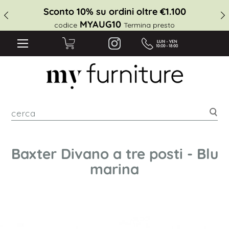
Sconto 10% su ordini oltre €1.100
MYAUG10
codice
Termina presto
cer
Baxter Divano a tre posti - Blu
marina
Vai
alla
fine
della