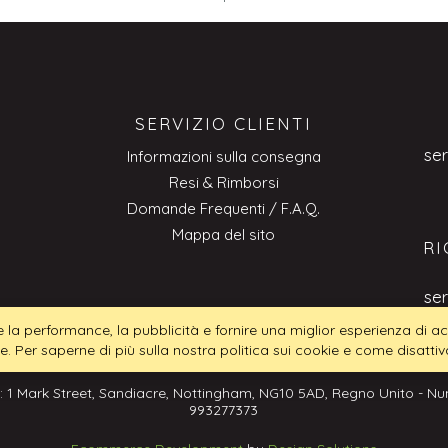
SERVIZIO CLIENTI
se
Informazioni sulla consegna
Resi & Rimborsi
Domande Frequenti / F.A.Q.
Mappa del sito
RI
se
tire la performance, la pubblicità e fornire una miglior esperienza di
ie. Per saperne di più sulla nostra politica sui cookie e come disattiva
: 1 Mark Street, Sandiacre, Nottingham, NG10 5AD, Regno Unito - Num
993277373