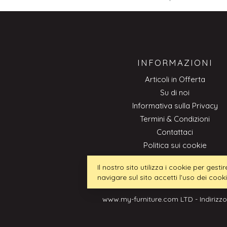
INFORMAZIONI
Articoli in Offerta
Su di noi
Informativa sulla Privacy
Termini & Condizioni
Contattaci
Politica sui cookie
Professionale
Il nostro sito utilizza i cookie per ges
navigare sul sito accetti l’uso dei cook
www.my-furniture.com LTD - Indirizzo