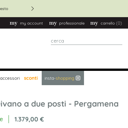
Sconto 20% su ordini oltre
esto
(0)
my account
professionale
carrello
cerca
sconti
accessori
insta-
shopping
ivano a due posti - Pergamena
1.379,00 €
le