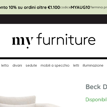
nto 10% su ordini oltre €1.100
MYAUG10
codice
Termina pr
letto
divani
sedute
mobili a specchio
letti
illuminazione
Beck D
Disponibi