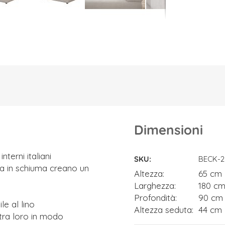
Dimensioni
Dimensioni
terni italiani
SKU
BECK-2
ra in schiuma creano un
Altezza
65 cm
Larghezza
180 c
Profondità
90 cm
le al lino
Altezza seduta
44 cm
tra loro in modo