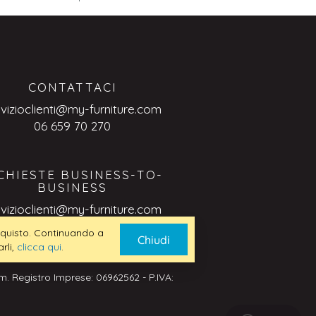
CONTATTACI
rvizioclienti@my-furniture.com
06 659 70 270
CHIESTE BUSINESS-TO-
BUSINESS
rvizioclienti@my-furniture.com
 acquisto. Continuando a
Chiudi
rli,
clicca qui
.
. Registro Imprese: 06962562 - P.IVA: