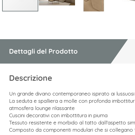
Vai
all'inizio
della
galleria
di
Dettagli del Prodotto
immagini
Descrizione
Un grande divano contemporaneo ispirato ai lussuosi in
La seduta e spalliera a molle con profonda imbottitu
atmosfera lounge rilassante
Cuscini decorativi con imbottitura in piuma
Tessuto resistente e morbido al tatto dall'aspetto simi
Composto da componenti modulari che si collegano 