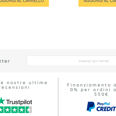
GGIUNGI AL CARRELLO
AGGIUNGI AL C
tter
 *
le nostre ultime
Finanziamento 
recensioni
0% per ordini o
550€