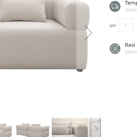
Temp
Ulter
Qtà
Resi
Ulter