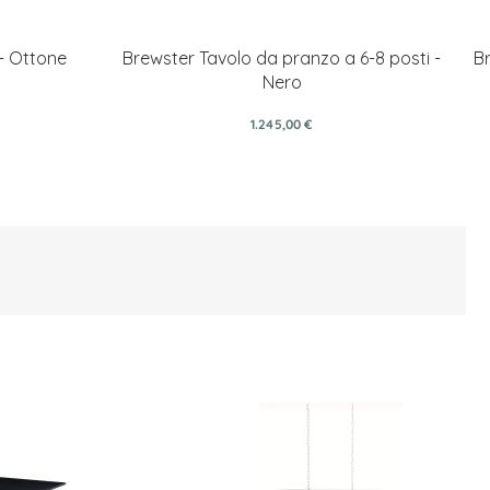
- Ottone
Brewster Tavolo da pranzo a 6-8 posti -
Br
Nero
1.245,00 €