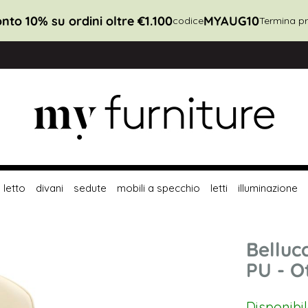
nto 10% su ordini oltre €1.100
MYAUG10
codice
Termina pr
letto
divani
sedute
mobili a specchio
letti
illuminazione
Belluc
PU - O
Disponibi