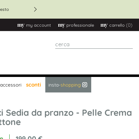
Sconto 20% su ordini oltre
esto
(0)
my account
professionale
carrello
cerca
sconti
accessori
insta-
shopping
ci Sedia da pranzo - Pelle Crema
ttone
199,00 €
le