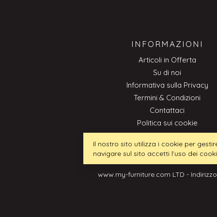
INFORMAZIONI
Articoli in Offerta
Su di noi
Informativa sulla Privacy
Termini & Condizioni
Contattaci
Politica sui cookie
Professionale
Il nostro sito utilizza i cookie per ges
navigare sul sito accetti l’uso dei cook
www.my-furniture.com LTD - Indirizzo