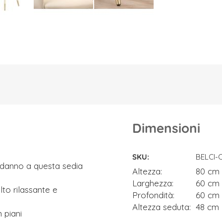
Dimensioni
Dimensioni
SKU
BELCI-
 danno a questa sedia
Altezza
80 cm
Larghezza
60 cm
lto rilassante e
Profondità
60 cm
Altezza seduta
48 cm
n piani