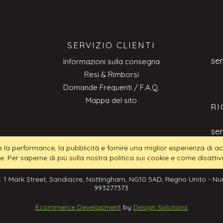
SERVIZIO CLIENTI
se
Informazioni sulla consegna
Resi & Rimborsi
Domande Frequenti / F.A.Q.
Mappa del sito
RI
se
tire la performance, la pubblicità e fornire una miglior esperienza di
ie. Per saperne di più sulla nostra politica sui cookie e come disattiva
: 1 Mark Street, Sandiacre, Nottingham, NG10 5AD, Regno Unito - Num
993277373
Ecommerce Development
by
Design Solutions