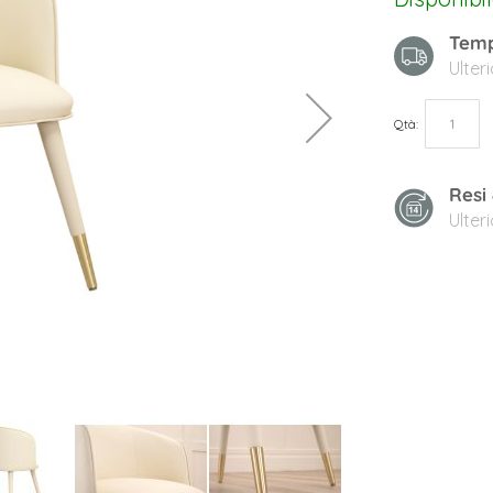
Temp
Ulter
Qtà
Resi
Ulter