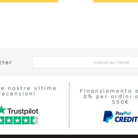
tter
 *
le nostre ultime
Finanziamento 
recensioni
0% per ordini o
550€