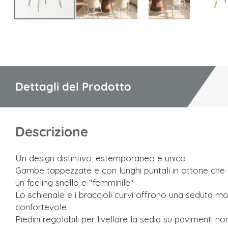
Vai
all'inizio
della
galleria
di
Dettagli del Prodotto
immagini
Descrizione
Un design distintivo, estemporaneo e unico
Gambe tappezzate e con lunghi puntali in ottone che
un feeling snello e "femminile"
Lo schienale e i braccioli curvi offrono una seduta mo
confortevole
Piedini regolabili per livellare la sedia su pavimenti no