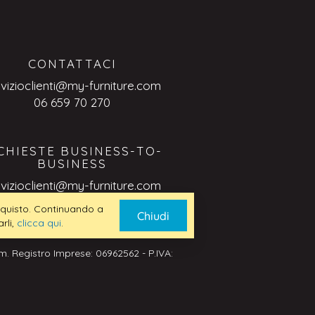
CONTATTACI
rvizioclienti@my-furniture.com
06 659 70 270
CHIESTE BUSINESS-TO-
BUSINESS
rvizioclienti@my-furniture.com
 acquisto. Continuando a
Chiudi
rli,
clicca qui
.
. Registro Imprese: 06962562 - P.IVA: