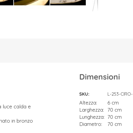
Dimensioni
Dimensioni
SKU
L-253-CIRO
Altezza
6 cm
a luce calda e
Larghezza
70 cm
Lunghezza
70 cm
inato in bronzo
Diametro
70 cm