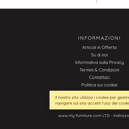
INFORMAZIONI
Articoli in Offerta
Su di noi
Informativa sulla Privacy
Termini & Condizioni
Contattaci
Politica sui cookie
Professionale
Il nostro sito utilizza i cookie per ges
navigare sul sito accetti l’uso dei cook
www.my-furniture.com LTD - Indirizzo