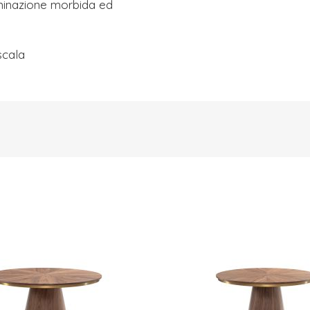
uminazione morbida ed
scala