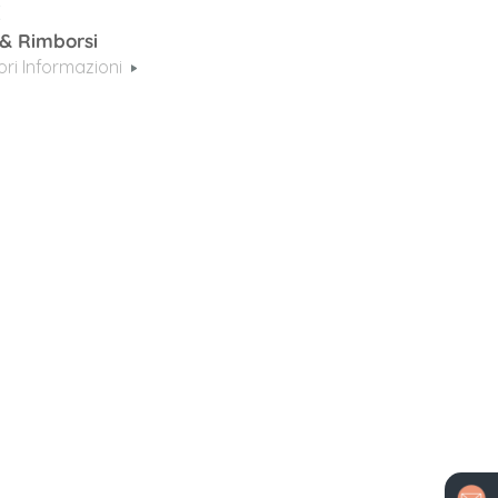
€
 & Rimborsi
iori Informazioni