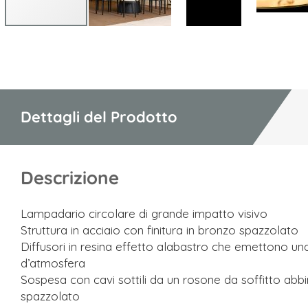
Vai
all'inizio
della
galleria
di
Dettagli del Prodotto
immagini
Descrizione
Lampadario circolare di grande impatto visivo
Struttura in acciaio con finitura in bronzo spazzolato
Diffusori in resina effetto alabastro che emettono un
d’atmosfera
Sospesa con cavi sottili da un rosone da soffitto abb
spazzolato