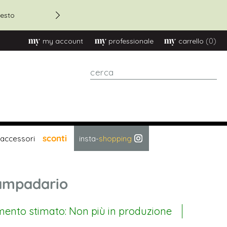
Sconto 20% su ordini oltre
esto
(0)
my account
professionale
carrello
cerca
sconti
accessori
insta-
shopping
ampadario
mento stimato: Non più in produzione