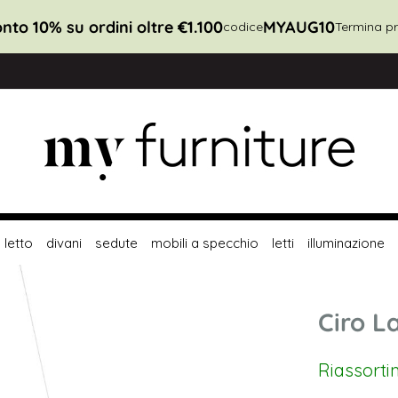
nto 10% su ordini oltre €1.100
MYAUG10
codice
Termina pr
letto
divani
sedute
mobili a specchio
letti
illuminazione
Ciro L
Riassorti