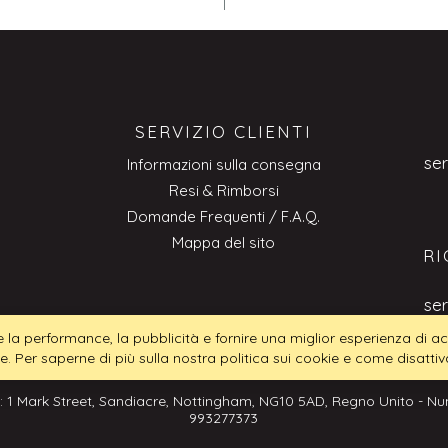
SERVIZIO CLIENTI
se
Informazioni sulla consegna
Resi & Rimborsi
Domande Frequenti / F.A.Q.
Mappa del sito
RI
se
tire la performance, la pubblicità e fornire una miglior esperienza di
ie. Per saperne di più sulla nostra politica sui cookie e come disattiva
: 1 Mark Street, Sandiacre, Nottingham, NG10 5AD, Regno Unito - Num
993277373