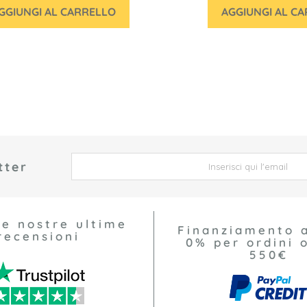
GGIUNGI AL CARRELLO
AGGIUNGI AL C
tter
 *
le nostre ultime
Finanziamento 
recensioni
0% per ordini o
550€