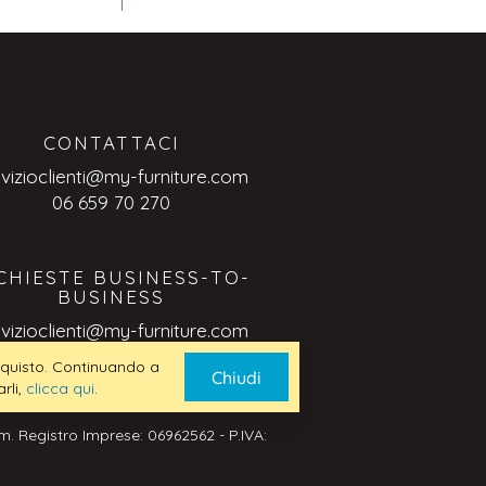
CONTATTACI
rvizioclienti@my-furniture.com
06 659 70 270
CHIESTE BUSINESS-TO-
BUSINESS
rvizioclienti@my-furniture.com
 acquisto. Continuando a
Chiudi
rli,
clicca qui
.
. Registro Imprese: 06962562 - P.IVA: