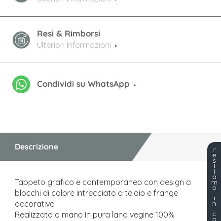
Resi & Rimborsi
Ulteriori Informazioni
Condividi su WhatsApp
Descrizione
r
e
s
t
i
a
Tappeto grafico e contemporaneo con design a
m
o
blocchi di colore intrecciato a telaio e frange
i
n
decorative
c
Realizzato a mano in pura lana vegine 100%
o