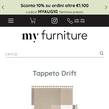
Sconto 10% su ordini oltre €1.100
MYAUG10
codice
Termina presto
cer
Tappeto Drift
Vai
alla
fine
della
galleria
di