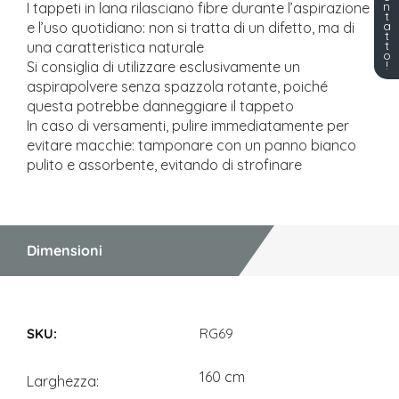
n
I tappeti in lana rilasciano fibre durante l’aspirazione
t
a
e l’uso quotidiano: non si tratta di un difetto, ma di
t
t
una caratteristica naturale
o
!
Si consiglia di utilizzare esclusivamente un
aspirapolvere senza spazzola rotante, poiché
questa potrebbe danneggiare il tappeto
In caso di versamenti, pulire immediatamente per
evitare macchie: tamponare con un panno bianco
pulito e assorbente, evitando di strofinare
Dimensioni
Dimensioni
RG69
160 cm
Larghezza