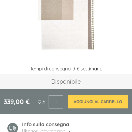
immagini
Vai
Tempi di consegna: 3-6 settimane
all'inizio
della
Disponibile
galleria
di
immagini
339,00 €
Qtà
AGGIUNGI AL CARRELLO
Info sulla consegna
Ulteriori Informazioni