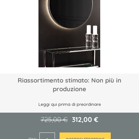
galleria
di
immagini
Vai
Riassortimento stimato: Non più in
all'inizio
produzione
della
galleria
di
Leggi qui prima di preordinare
immagini
725,00 €
312,00 €