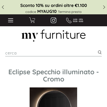
Sconto 10% su ordini oltre €1.100
MYAUG10
codice
Termina presto
cer
Eclipse Specchio illuminato -
Cromo
Vai
alla
fine
della