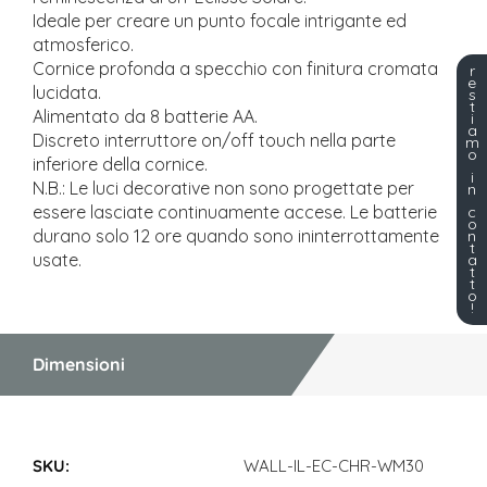
Ideale per creare un punto focale intrigante ed
atmosferico.
Cornice profonda a specchio con finitura cromata
r
e
lucidata.
s
t
Alimentato da 8 batterie AA.
i
a
Discreto interruttore on/off touch nella parte
m
o
inferiore della cornice.
i
N.B.: Le luci decorative non sono progettate per
n
essere lasciate continuamente accese. Le batterie
c
o
durano solo 12 ore quando sono ininterrottamente
n
t
usate.
a
t
t
o
!
Dimensioni
Dimensioni
WALL-IL-EC-CHR-WM30