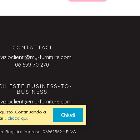
CONTATTACI
rvizioclienti@my-furniture.com
06 659 70 270
CHIESTE BUSINESS-TO-
BUSINESS
rvizioclienti@my-furniture.com
 acquisto. Continuando a
Chiudi
rli,
clicca qui
.
. Registro Imprese: 06962562 - P.IVA: