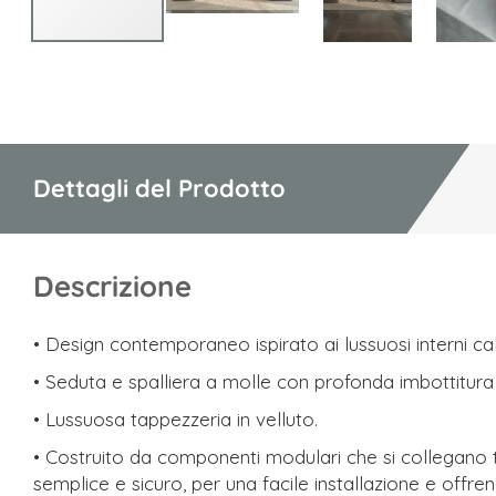
Vai
all'inizio
della
galleria
di
Dettagli del Prodotto
immagini
Descrizione
• Design contemporaneo ispirato ai lussuosi interni cali
• Seduta e spalliera a molle con profonda imbottitura i
• Lussuosa tappezzeria in velluto.
• Costruito da componenti modulari che si collegano 
semplice e sicuro, per una facile installazione e offre