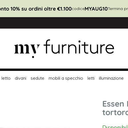
Sconto 20% su ordini oltre €2.700
MY
codice
letto
divani
sedute
mobili a specchio
letti
illuminazione
Essen 
tortor
Disponibi