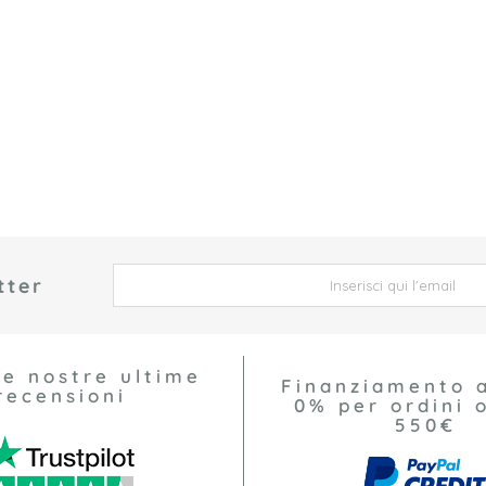
tter
 *
le nostre ultime
Finanziamento 
recensioni
0% per ordini o
550€