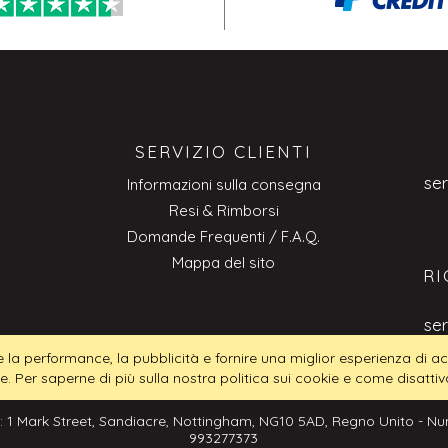
SERVIZIO CLIENTI
se
Informazioni sulla consegna
Resi & Rimborsi
Domande Frequenti / F.A.Q.
Mappa del sito
RI
se
tire la performance, la pubblicità e fornire una miglior esperienza di
ie. Per saperne di più sulla nostra politica sui cookie e come disattiva
: 1 Mark Street, Sandiacre, Nottingham, NG10 5AD, Regno Unito - Num
993277373