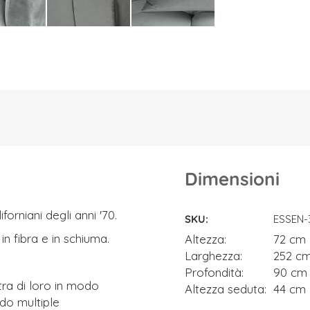
Dimensioni
Dimensioni
forniani degli anni '70.
SKU
ESSEN-
n fibra e in schiuma.
Altezza
72 cm
Larghezza
252 c
Profondità
90 cm
tra di loro in modo
Altezza seduta
44 cm
ndo multiple