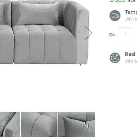
Temp
Ulter
Qtà
Resi
Ulter