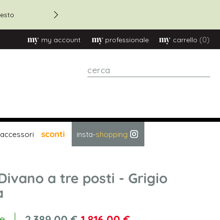
AUG20
Termina presto
(0)
my account
professionale
carrello
cerca
sconti
accessori
insta-
shopping
Divano a tre posti - Grigio
a
2.389,00 €
1.816,00 €
le