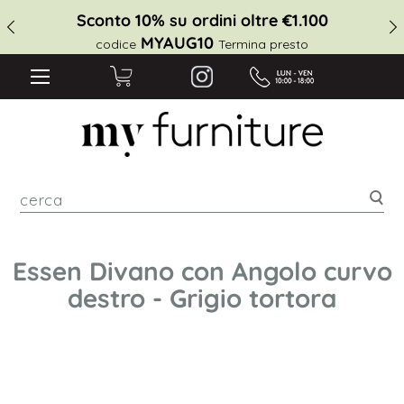
Sconto 10% su ordini oltre €1.100
MYAUG10
codice
Termina presto
cer
Essen Divano con Angolo curvo
destro - Grigio tortora
Vai
alla
fine
della