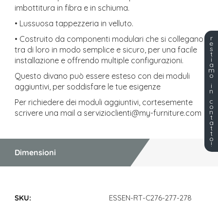
imbottitura in fibra e in schiuma.
• Lussuosa tappezzeria in velluto.
r
• Costruito da componenti modulari che si collegano
e
s
tra di loro in modo semplice e sicuro, per una facile
t
i
installazione e offrendo multiple configurazioni.
a
m
o
Questo divano può essere esteso con dei moduli
i
aggiuntivi, per soddisfare le tue esigenze
n
c
Per richiedere dei moduli aggiuntivi, cortesemente
o
n
scrivere una mail a
servizioclienti@my-furniture.com
t
a
t
t
o
!
Dimensioni
Dimensioni
ESSEN-RT-C276-277-278