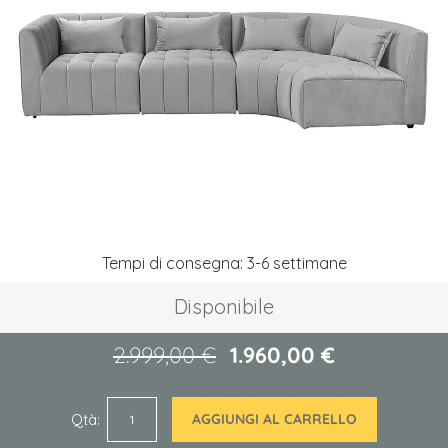
galleria
di
immagini
Vai
Tempi di consegna: 3-6 settimane
all'inizio
della
Disponibile
galleria
di
immagini
2.999,00 €
1.960,00 €
Qtà
AGGIUNGI AL CARRELLO