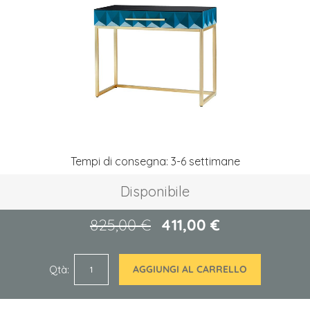
immagini
Vai
Tempi di consegna: 3-6 settimane
all'inizio
della
Disponibile
galleria
di
immagini
825,00 €
411,00 €
Qtà
AGGIUNGI AL CARRELLO