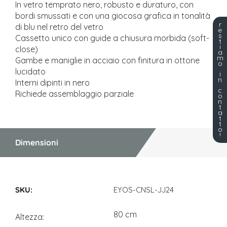
In vetro temprato nero, robusto e duraturo, con
bordi smussati e con una giocosa grafica in tonalità
r
di blu nel retro del vetro
e
s
Cassetto unico con guide a chiusura morbida (soft-
t
i
close)
a
m
Gambe e maniglie in acciaio con finitura in ottone
o
lucidato
i
n
Interni dipinti in nero
c
Richiede assemblaggio parziale
o
n
t
a
t
t
o
!
Dimensioni
Dimensioni
EYOS-CNSL-JJ24
80 cm
Altezza