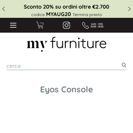
Sconto 20% su ordini oltre €2.700
MYAUG20
codice
Termina presto
cer
Eyos Console
Vai
alla
fine
della
galleria
di