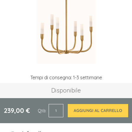
galleria
di
immagini
Vai
Tempi di consegna: 1-3 settimane
all'inizio
della
Disponibile
galleria
di
immagini
239,00 €
Qtà
AGGIUNGI AL CARRELLO