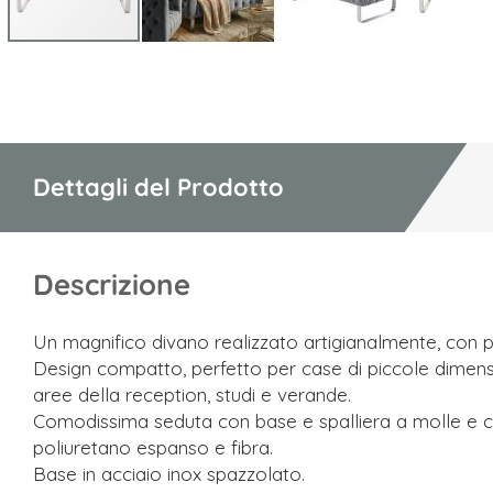
Vai
all'inizio
della
galleria
di
Dettagli del Prodotto
immagini
Descrizione
Un magnifico divano realizzato artigianalmente, con 
Design compatto, perfetto per case di piccole dimens
aree della reception, studi e verande.
Comodissima seduta con base e spalliera a molle e co
poliuretano espanso e fibra.
Base in acciaio inox spazzolato.