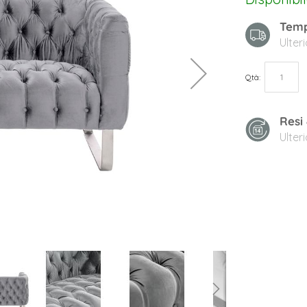
Temp
Ulter
Qtà
Resi
Ulter