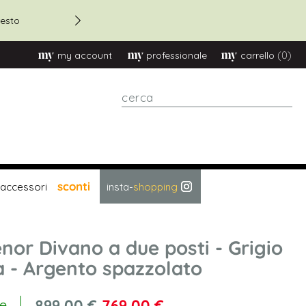
Sconto 20% su ordini oltre
esto
(0)
my account
professionale
carrello
cerca
sconti
accessori
insta-
shopping
nor Divano a due posti - Grigio
a - Argento spazzolato
899,00 €
769,00 €
le