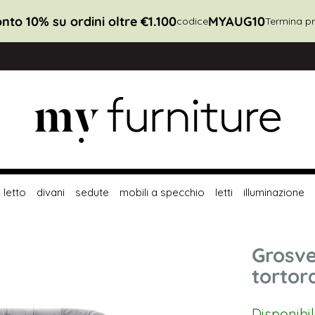
nto 10% su ordini oltre €1.100
MYAUG10
codice
Termina pr
letto
divani
sedute
mobili a specchio
letti
illuminazione
Grosve
tortor
Disponibi