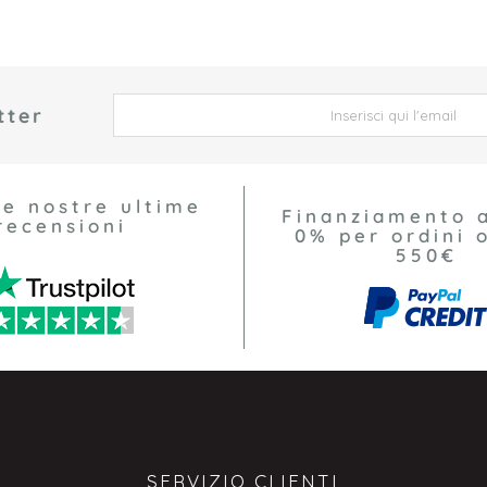
tter
 *
le nostre ultime
Finanziamento 
recensioni
0% per ordini o
550€
SERVIZIO CLIENTI