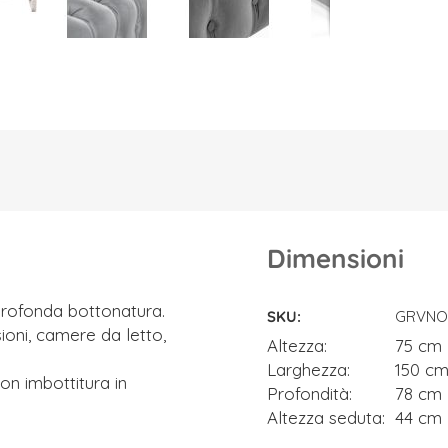
Dimensioni
Dimensioni
profonda bottonatura.
SKU
GRVNOR
ioni, camere da letto,
Altezza
75 cm
Larghezza
150 c
n imbottitura in
Profondità
78 cm
Altezza seduta
44 cm