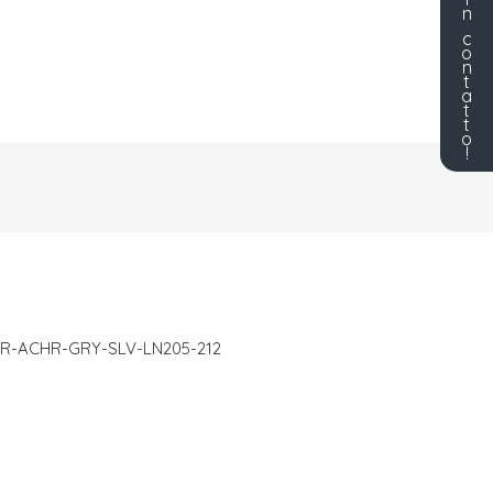
n
c
o
n
t
a
t
t
o
!
-ACHR-GRY-SLV-LN205-212
m