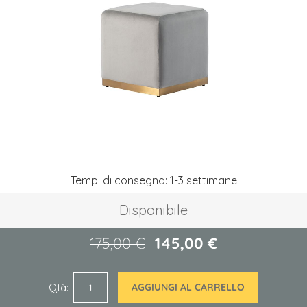
galleria
di
immagini
Vai
Tempi di consegna: 1-3 settimane
all'inizio
della
Disponibile
galleria
di
immagini
175,00 €
145,00 €
Qtà
AGGIUNGI AL CARRELLO