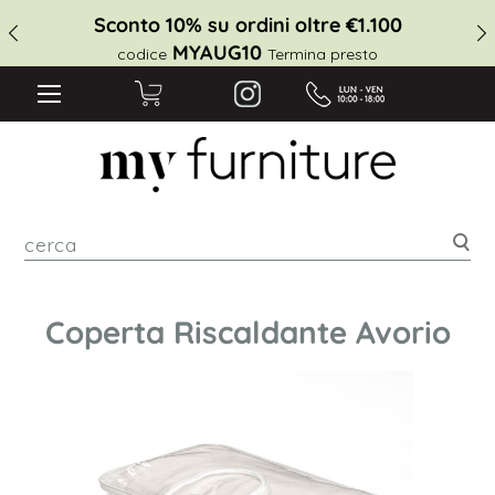
Sconto 10% su ordini oltre €1.100
MYAUG10
codice
Termina presto
cer
Coperta Riscaldante Avorio
Vai
alla
fine
della
galleria
di