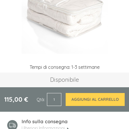
immagini
Vai
Tempi di consegna: 1-3 settimane
all'inizio
della
Disponibile
galleria
di
immagini
115,00 €
Qtà
AGGIUNGI AL CARRELLO
Info sulla consegna
Ulteriori Informazioni