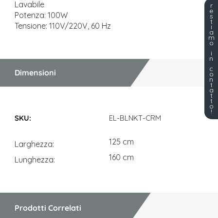
Lavabile
r
e
Potenza: 100W
s
t
Tensione: 110V/220V, 60 Hz
i
a
m
o
i
n
c
Dimensioni
o
n
t
a
t
t
o
Dimensioni
!
EL-BLNKT-CRM
125 cm
Larghezza
160 cm
Lunghezza
Prodotti Correlati