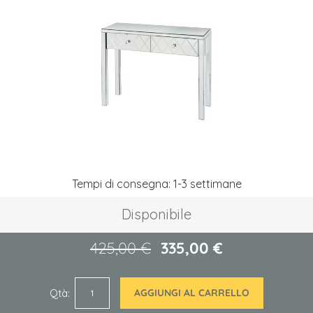
galleria
di
immagini
Vai
Tempi di consegna: 1-3 settimane
all'inizio
della
Disponibile
galleria
di
immagini
425,00 €
335,00 €
Qtà
AGGIUNGI AL CARRELLO