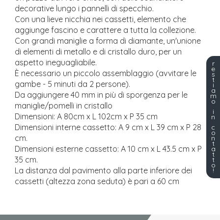
decorative lungo i pannelli di specchio.
Con una lieve nicchia nei cassetti, elemento che
aggiunge fascino e carattere a tutta la collezione.
Con grandi maniglie a forma di diamante, un'unione
di elementi di metallo e di cristallo duro, per un
aspetto ineguagliabile.
r
e
È necessario un piccolo assemblaggio (avvitare le
s
t
gambe - 5 minuti da 2 persone).
i
a
Da aggiungere 40 mm in più di sporgenza per le
m
o
maniglie/pomelli in cristallo
i
Dimensioni: A 80cm x L 102cm x P 35 cm
n
Dimensioni interne cassetto: A 9 cm x L 39 cm x P 28
c
o
cm.
n
t
Dimensioni esterne cassetto: A 10 cm x L 43.5 cm x P
a
t
35 cm.
t
o
La distanza dal pavimento alla parte inferiore dei
!
cassetti (altezza zona seduta) è pari a 60 cm