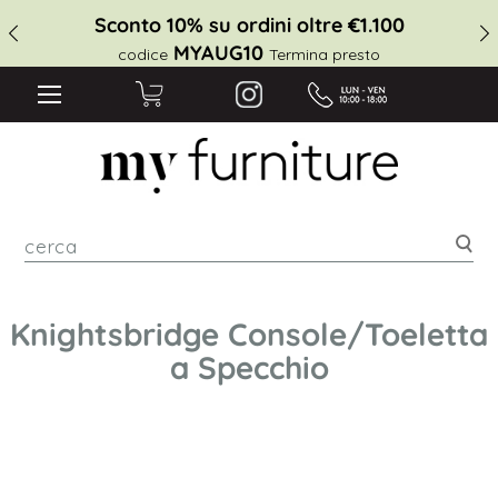
Sconto 10% su ordini oltre €1.100
MYAUG10
codice
Termina presto
cer
Knightsbridge Console/Toeletta
a Specchio
Vai
alla
fine
della