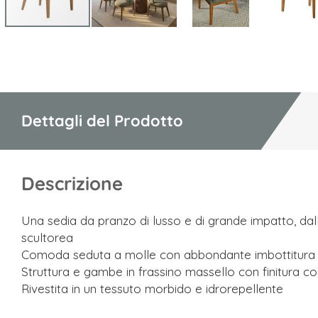
Vai
all'inizio
della
galleria
di
Dettagli del Prodotto
immagini
Descrizione
Una sedia da pranzo di lusso e di grande impatto, dal
scultorea
Comoda seduta a molle con abbondante imbottitura
Struttura e gambe in frassino massello con finitura c
Rivestita in un tessuto morbido e idrorepellente