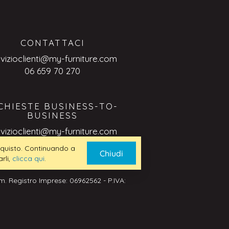
CONTATTACI
rvizioclienti@my-furniture.com
06 659 70 270
CHIESTE BUSINESS-TO-
BUSINESS
rvizioclienti@my-furniture.com
 acquisto. Continuando a
Chiudi
rli,
clicca qui
.
. Registro Imprese: 06962562 - P.IVA: