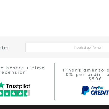
tter
 *
le nostre ultime
Finanziamento 
recensioni
0% per ordini o
550€