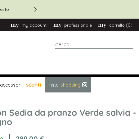
Sconto 20% su ordini oltre
esto
(0)
my account
professionale
carrello
cerca
sconti
accessori
insta-
shopping
n Sedia da pranzo Verde salvia -
gno
289,00 €
le