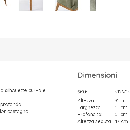
Dimensioni
Dimensioni
la silhouette curva e
SKU
MDSON
Altezza
81 cm
 profonda
Larghezza
61 cm
olor castagno
Profondità
61 cm
Altezza seduta
47 cm