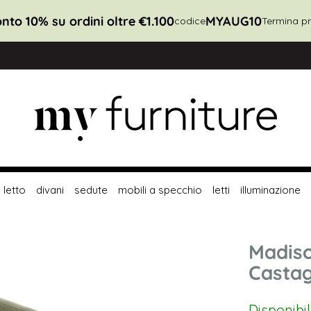
nto 10% su ordini oltre €1.100
MYAUG10
codice
Termina pr
letto
divani
sedute
mobili a specchio
letti
illuminazione
Madiso
Casta
Disponibi