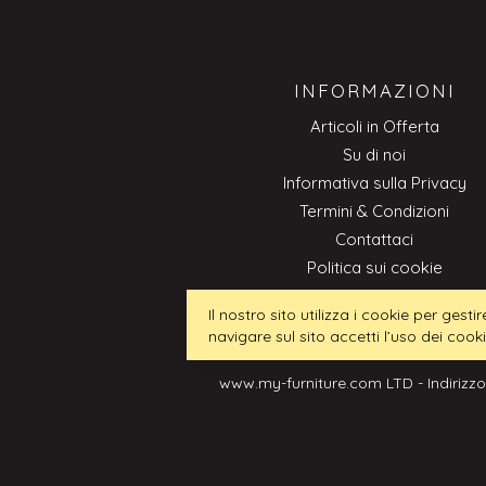
INFORMAZIONI
Articoli in Offerta
Su di noi
Informativa sulla Privacy
Termini & Condizioni
Contattaci
Politica sui cookie
Professionale
Il nostro sito utilizza i cookie per ges
navigare sul sito accetti l’uso dei cook
www.my-furniture.com LTD - Indirizzo