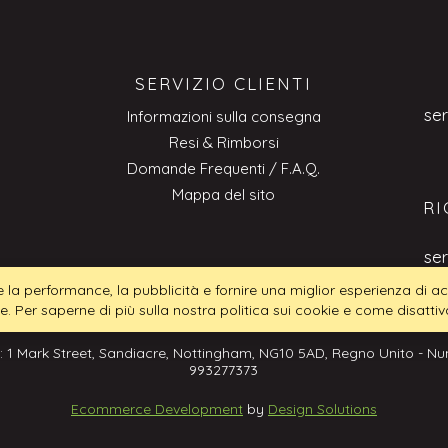
SERVIZIO CLIENTI
se
Informazioni sulla consegna
Resi & Rimborsi
Domande Frequenti / F.A.Q.
Mappa del sito
RI
se
tire la performance, la pubblicità e fornire una miglior esperienza di
ie. Per saperne di più sulla nostra politica sui cookie e come disattiva
: 1 Mark Street, Sandiacre, Nottingham, NG10 5AD, Regno Unito - Num
993277373
Ecommerce Development
by
Design Solutions