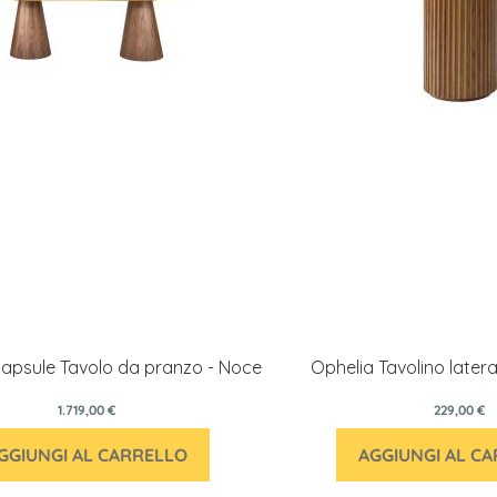
apsule Tavolo da pranzo - Noce
Ophelia Tavolino later
1.719,00 €
229,00 €
GGIUNGI AL CARRELLO
AGGIUNGI AL C