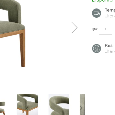
Temp
Ulter
Qtà
Resi
Ulter