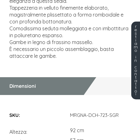
eleganza a questa sedia.
Tappezzeria in velluto finemente elaborato,
magistralmente plissettato a forma romboidale e
con profonda bottonatura.
r
Comodissima seduta molleggiata e con imbottitura
e
s
in poliuretano espanso.
t
i
Gambe in legno di frassino massello.
a
m
È necessario un piccolo assemblaggio, basta
o
attaccare le gambe.
i
n
c
o
n
t
a
t
Dimensioni
t
o
!
Dimensioni
MRGNA-DCH-723-SGR
92 cm
Altezza