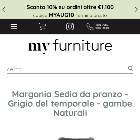
Sconto 10% su ordini oltre €1.100
MYAUG10
codice
Termina presto
cer
Margonia Sedia da pranzo -
Grigio del temporale - gambe
Naturali
Vai
alla
fine