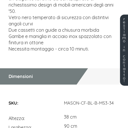
richiestissimo design di mobili americani degli anni
'50.
Vetro nero temperato di sicurezza con distintivi
r
e
angoli curvi
s
t
Due cassetti con guide a chiusura morbida
i
a
Gambe e maniglia in acciaio inox spazzolato con
m
o
finitura in ottone
i
Necessita montaggio - circa 10 minuti.
n
c
o
n
t
a
t
t
Dimensioni
o
!
Dimensioni
MASON-CF-BL-B-MS3-34
38 cm
Altezza
90 cm
Larghezza