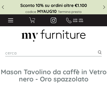
Sconto 10% su ordini oltre €1.100
MYAUG10
codice
Termina presto
cer
Mason Tavolino da caffè in Vetro
nero - Oro spazzolato
Vai
alla
fine
della