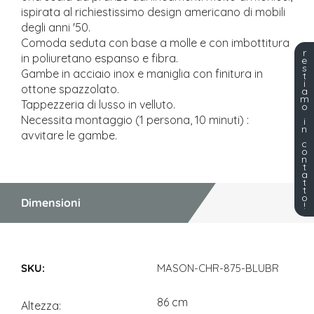
ispirata al richiestissimo design americano di mobili
degli anni '50.
Comoda seduta con base a molle e con imbottitura
r
in poliuretano espanso e fibra.
e
s
Gambe in acciaio inox e maniglia con finitura in
t
i
ottone spazzolato.
a
m
Tappezzeria di lusso in velluto.
o
Necessita montaggio (1 persona, 10 minuti) :
i
n
avvitare le gambe.
c
o
n
t
a
t
t
o
Dimensioni
!
Dimensioni
MASON-CHR-875-BLUBR
86 cm
Altezza