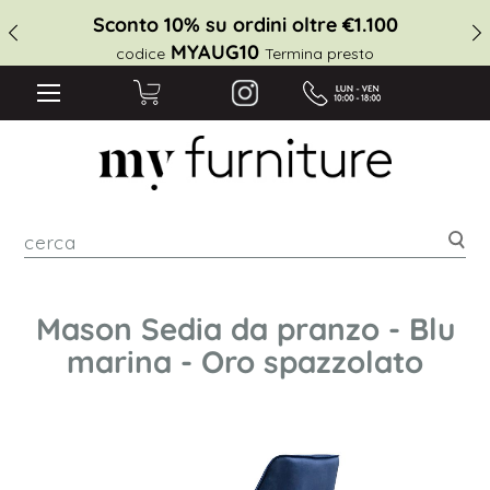
Sconto 10% su ordini oltre €1.100
MYAUG10
codice
Termina presto
cer
Mason Sedia da pranzo - Blu
marina - Oro spazzolato
Vai
alla
fine
della