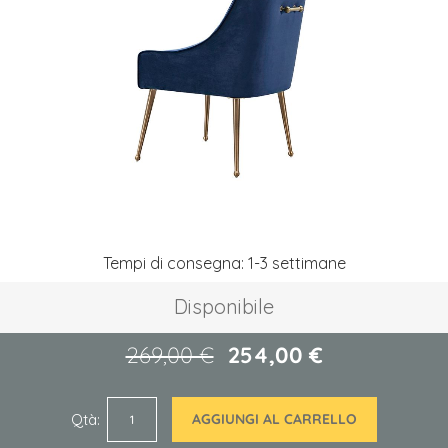
galleria
di
immagini
Vai
Tempi di consegna: 1-3 settimane
all'inizio
della
Disponibile
galleria
di
immagini
269,00 €
254,00 €
Qtà
AGGIUNGI AL CARRELLO