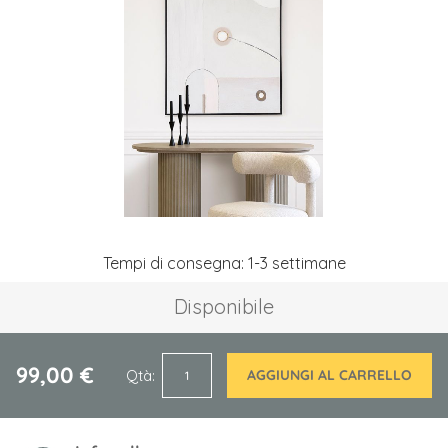
galleria
di
immagini
Vai
Tempi di consegna: 1-3 settimane
all'inizio
della
Disponibile
galleria
di
immagini
99,00 €
Qtà
AGGIUNGI AL CARRELLO