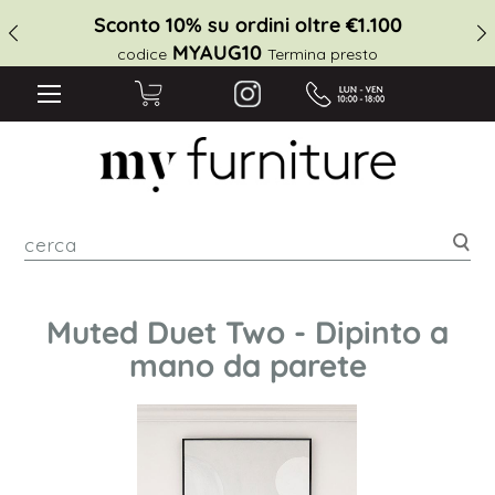
Sconto 10% su ordini oltre €1.100
MYAUG10
codice
Termina presto
cer
Muted Duet Two - Dipinto a
mano da parete
Vai
alla
fine
della