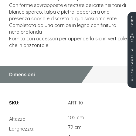
Con forme sovrapposte e texture delicate nei toni di
bianco sporco, talpa e pietra, apporterà una
r
presenza sobria e discreta a qualsiasi ambiente
e
s
Completata da una cornice in legno con finitura
t
i
nera profonda
a
m
Fornita con accessori per appenderla sia in verticale
o
che in orizzontale
i
n
c
o
n
t
a
t
Dimensioni
t
o
!
Dimensioni
ART-10
102 cm
Altezza
72 cm
Larghezza