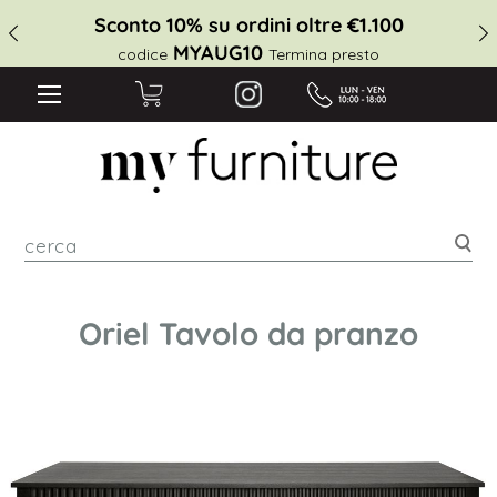
Sconto 10% su ordini oltre €1.100
MYAUG10
codice
Termina presto
cer
Oriel Tavolo da pranzo
Vai
alla
fine
della
galleria
di