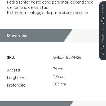
Podrá sentar hasta ocho personas, dependiendo
r
del tamaño de las sillas
e
s
Richiede il montaggio da parte di due persone
t
i
a
m
o
i
n
Dimensioni
c
o
n
t
a
t
t
Dimensioni
o
!
ORIEL-TBL-MR26
76 cm
Altezza
105 cm
Larghezza
205 cm
Profondità