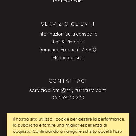
Professionale
SERVIZIO CLIENTI
Informazioni sulla consegna
Resi & Rimborsi
Domande Frequenti / F.A.Q.
Mappa del sito
CONTATTACI
servizioclienti@my-furniture.com
06 659 70 270
Il nostro sito utilizza i cookie per gestire la performance,
RICHIESTE BUSINESS-TO-BUSINESS
la pubblicità e fornire una miglior esperienza di
acquisto. Continuando a navigare sul sito accetti l’uso
servizioclienti@my-furniture.com