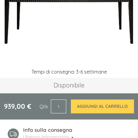
immagini
Vai
Tempi di consegna: 3-6 settimane
all'inizio
della
Disponibile
galleria
di
immagini
939,00 €
Qtà
AGGIUNGI AL CARRELLO
Info sulla consegna
Ulteriori Informazioni