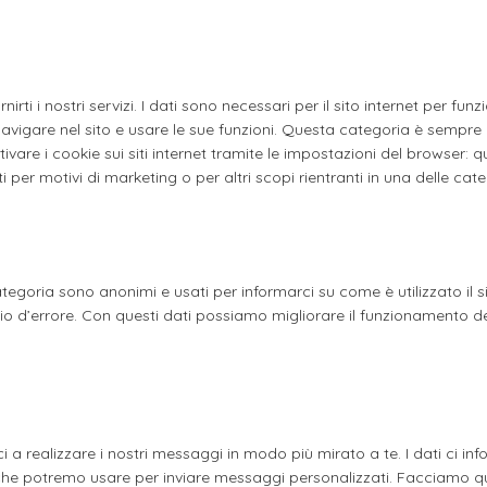
nirti i nostri servizi. I dati sono necessari per il sito internet per fun
avigare nel sito e usare le sue funzioni. Questa categoria è sempre at
tivare i cookie sui siti internet tramite le impostazioni del browser: q
er motivi di marketing o per altri scopi rientranti in una delle cate
ategoria sono anonimi e usati per informarci su come è utilizzato il s
d’errore. Con questi dati possiamo migliorare il funzionamento del n
ci a realizzare i nostri messaggi in modo più mirato a te. I dati ci in
me che potremo usare per inviare messaggi personalizzati. Facciamo qu