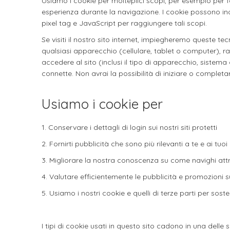
Usiamo i cookie per molteplici scopi, per esempio per f
esperienza durante la navigazione. I cookie possono inol
pixel tag e JavaScript per raggiungere tali scopi.
Se visiti il nostro sito internet, impiegheremo queste tec
qualsiasi apparecchio (cellulare, tablet o computer), rac
accedere al sito (inclusi il tipo di apparecchio, sistema op
connette. Non avrai la possibilità di iniziare o completar
Usiamo i cookie per
1. Conservare i dettagli di login sui nostri siti protetti
2. Fornirti pubblicità che sono più rilevanti a te e ai tuoi 
3. Migliorare la nostra conoscenza su come navighi attrav
4. Valutare efficientemente le pubblicità e promozioni sui
5. Usiamo i nostri cookie e quelli di terze parti per sost
I tipi di cookie usati in questo sito cadono in una dell