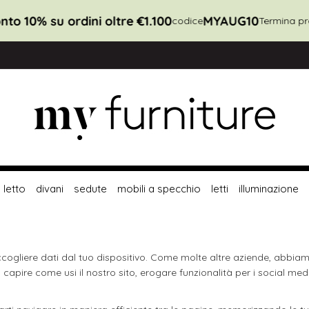
nto 10% su ordini oltre €1.100
MYAUG10
codice
Termina pr
letto
divani
sedute
mobili a specchio
letti
illuminazione
ccogliere dati dal tuo dispositivo. Come molte altre aziende, abbiamo
a, capire come usi il nostro sito, erogare funzionalità per i social me