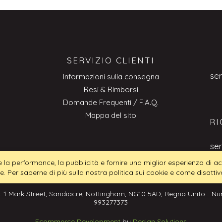
SERVIZIO CLIENTI
se
Informazioni sulla consegna
Resi & Rimborsi
Domande Frequenti / F.A.Q.
Mappa del sito
RI
se
tire la performance, la pubblicità e fornire una miglior esperienza di
ie. Per saperne di più sulla nostra politica sui cookie e come disattiva
: 1 Mark Street, Sandiacre, Nottingham, NG10 5AD, Regno Unito - Num
993277373
Ecommerce Development
by
Design Solutions