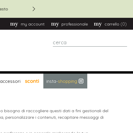
Sconto 20% su ordini oltre
esto
(0)
my account
professionale
carrello
cerca
sconti
accessori
insta-
shopping
 bisogno di raccogliere questi dati a fini gestionali del
dia, personalizzare i contenuti, recapitare messaggi di