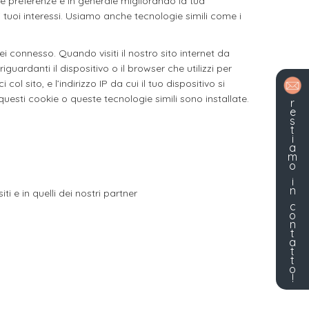
ue preferenze e in generale migliorando la tua
i tuoi interessi. Usiamo anche tecnologie simili come i
sei connesso. Quando visiti il nostro sito internet da
uardanti il dispositivo o il browser che utilizzi per
ol sito, e l’indirizzo IP da cui il tuo dispositivo si
 questi cookie o queste tecnologie simili sono installate.
r
e
s
t
i
a
m
o
i
n
iti e in quelli dei nostri partner
c
o
n
t
a
t
t
o
!