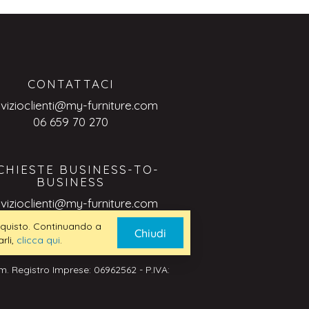
CONTATTACI
rvizioclienti@my-furniture.com
06 659 70 270
CHIESTE BUSINESS-TO-
BUSINESS
rvizioclienti@my-furniture.com
 acquisto. Continuando a
Chiudi
rli,
clicca qui
.
. Registro Imprese: 06962562 - P.IVA: