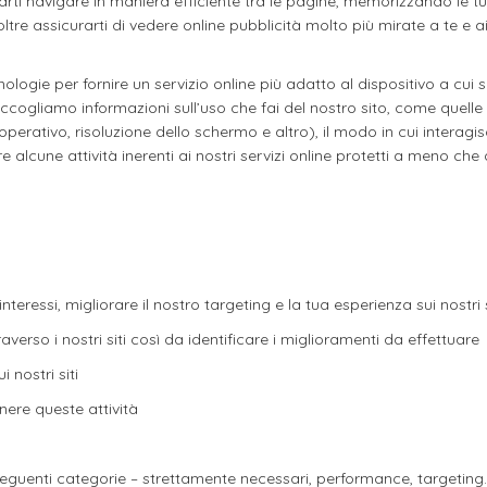
arti navigare in maniera efficiente tra le pagine, memorizzando le t
tre assicurarti di vedere online pubblicità molto più mirate a te e a
nologie per fornire un servizio online più adatto al dispositivo a cui 
cogliamo informazioni sull’uso che fai del nostro sito, come quelle rig
erativo, risoluzione dello schermo e altro), il modo in cui interagisci c
e alcune attività inerenti ai nostri servizi online protetti a meno che
interessi, migliorare il nostro targeting e la tua esperienza sui nostri s
erso i nostri siti così da identificare i miglioramenti da effettuare
 nostri siti
enere queste attività
e seguenti categorie – strettamente necessari, performance, targeting.