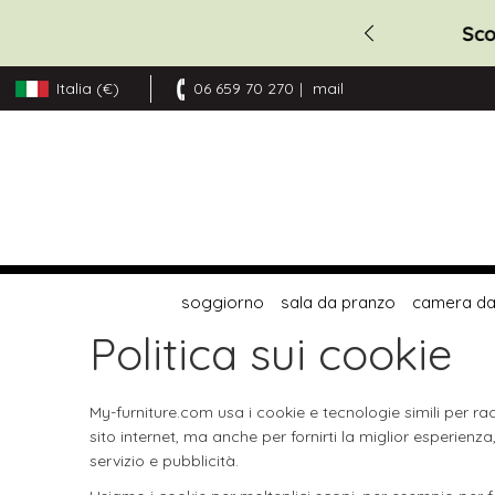
Sco
Italia (€)
06 659 70 270
mail
Salta
al
contenuto
soggiorno
sala da pranzo
camera da 
Politica sui cookie
My-furniture.com usa i cookie e tecnologie simili per ra
sito internet, ma anche per fornirti la miglior esperienz
servizio e pubblicità.