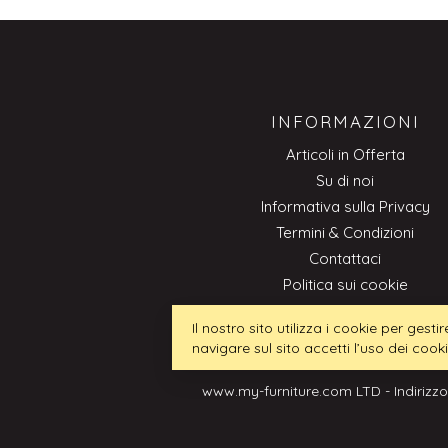
INFORMAZIONI
Articoli in Offerta
Su di noi
Informativa sulla Privacy
Termini & Condizioni
Contattaci
Politica sui cookie
Professionale
Il nostro sito utilizza i cookie per ges
navigare sul sito accetti l’uso dei cook
www.my-furniture.com LTD - Indirizzo