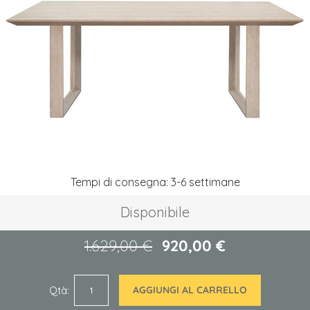
galleria
di
immagini
Vai
Tempi di consegna: 3-6 settimane
all'inizio
della
Disponibile
galleria
di
immagini
1.629,00 €
920,00 €
Qtà
AGGIUNGI AL CARRELLO