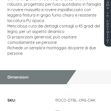
a
robusto, progettato per l'uso quotidiano in famiglia
m
o
In rovere massello e rovere impiallacciato con
i
leggera finitura in grigio fumo chiaro e resistente
n
laccatura PU opaca
c
o
Meticolosa cura dei dettagli contagli a 45 gradi del
n
t
legno, per un aspetto dinamico
a
t
Di proporzioni generose, può ospitare
t
o
comodamente sei persone
!
Richiede un semplice montaggio da parte di due
persone
Dimensioni
Dimensioni
ROCO-DTBL-OR6-OAK