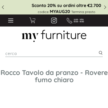
Sconto 20% su ordini oltre €2.700
MYAUG20
codice
Termina presto
cer
Rocco Tavolo da pranzo - Rovere
fumo chiaro
Vai
alla
fine
della