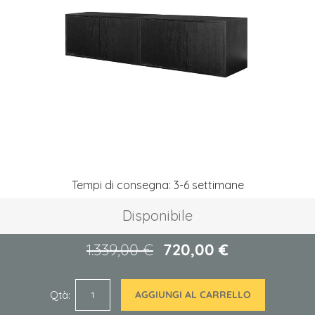
galleria
di
immagini
Vai
Tempi di consegna: 3-6 settimane
all'inizio
della
Disponibile
galleria
di
immagini
1.339,00 €
720,00 €
Qtà
AGGIUNGI AL CARRELLO