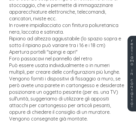
stoccaggio, che vi permette di immagazzinare
apparecchiature elettroniche, telecomandi,
caricatori, riviste ecc.
In rovere impiallacciato con finitura poliuretanica
nera, laccata e satinata.
Ripiano ad altezza aggiustabile (lo spazio sopra e
r
e
sotto il ripiano può variare tra i 16 e i 18 cm)
s
t
Apertura portelli "spingi e apri"
i
a
Foro passacavi nel pannello del retro
m
o
Può essere usata individualmente o in numeri
i
multipli, per creare delle configurazioni più lunghe.
n
Vengono forniti i dispositivi di fissaggio a muro, se
c
o
però avete una parete in cartongesso e desiderate
n
t
posizionare un oggetto pesante (per es. una TV)
a
t
sull'unità, suggeriamo di utilizzare gli appositi
t
o
attacchi per cartongesso per articoli pesanti,
!
oppure di chiedere il consiglio di un muratore.
Vengono consegnate già montate.