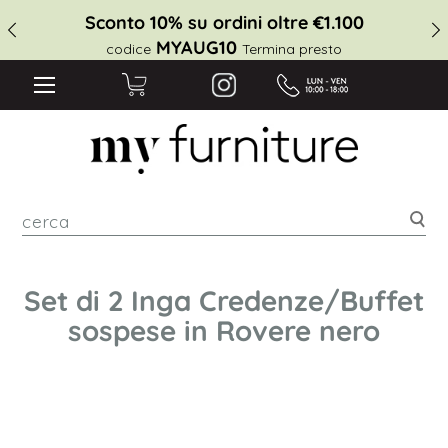
Sconto 10% su ordini oltre €1.100
MYAUG10
codice
Termina presto
cer
Set di 2 Inga Credenze/Buffet
sospese in Rovere nero
Vai
alla
fine
della