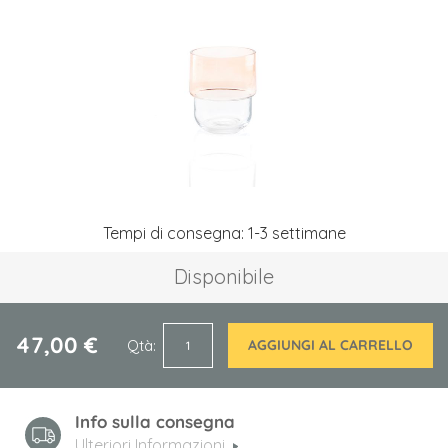
immagini
Vai
Tempi di consegna: 1-3 settimane
all'inizio
della
Disponibile
galleria
di
immagini
47,00 €
Qtà
AGGIUNGI AL CARRELLO
Info sulla consegna
Ulteriori Informazioni