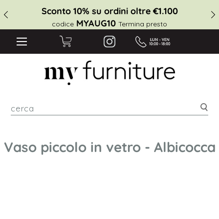
Sconto 10% su ordini oltre €1.100
MYAUG10
codice
Termina presto
cer
Vaso piccolo in vetro - Albicocca
Vai
alla
fine
della
galleria
di