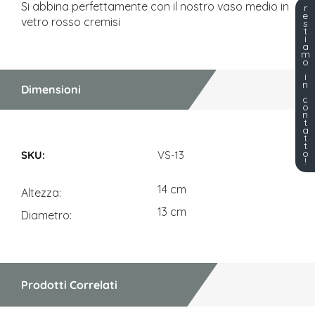
Si abbina perfettamente con il nostro vaso medio in
r
e
vetro rosso cremisi
s
t
i
a
m
o
i
n
Dimensioni
c
o
n
t
a
t
Dimensioni
t
o
VS-13
!
14 cm
Altezza
13 cm
Diametro
Prodotti Correlati