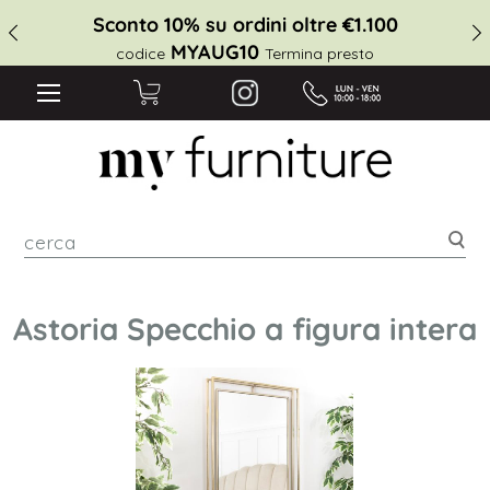
Sconto 10% su ordini oltre €1.100
MYAUG10
codice
Termina presto
cer
Astoria Specchio a figura intera
Vai
alla
fine
della
galleria
di