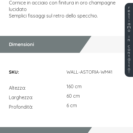
Cornice in acciaio con finitura in oro champagne
r
lucidato
e
s
Semplici fissaggi sul retro dello specchio.
t
i
a
m
o
i
n
Dimensioni
c
o
n
t
a
t
Dimensioni
t
o
WALL-ASTORIA-WM41
!
160 cm
Altezza
60 cm
Larghezza
6 cm
Profondità