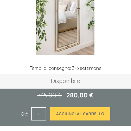
immagini
Vai
Tempi di consegna: 3-6 settimane
all'inizio
della
Disponibile
galleria
di
immagini
745,00 €
280,00 €
Qtà
AGGIUNGI AL CARRELLO