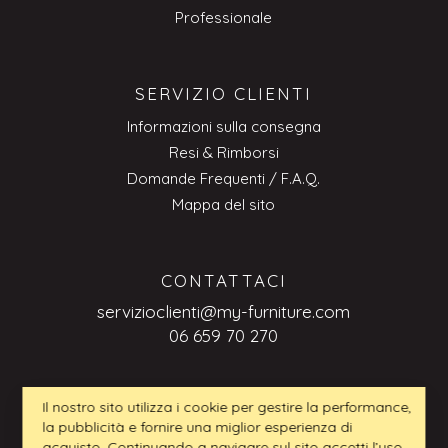
Professionale
SERVIZIO CLIENTI
Informazioni sulla consegna
Resi & Rimborsi
Domande Frequenti / F.A.Q.
Mappa del sito
CONTATTACI
servizioclienti@my-furniture.com
06 659 70 270
Il nostro sito utilizza i cookie per gestire la performance,
RICHIESTE BUSINESS-TO-BUSINESS
la pubblicità e fornire una miglior esperienza di
acquisto. Continuando a navigare sul sito accetti l’uso