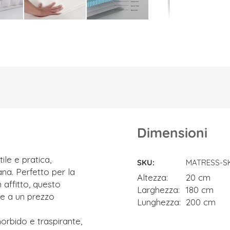
Dimensioni
Dimensioni
le e pratica,
SKU
MATRESS-S
na. Perfetto per la
Altezza
20 cm
n affitto, questo
Larghezza
180 cm
le a un prezzo
Lunghezza
200 cm
morbido e traspirante,