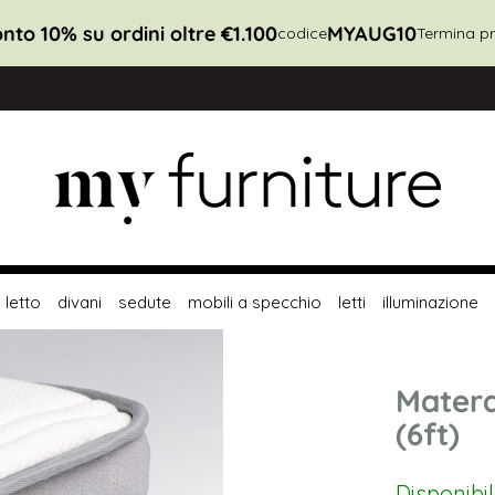
nto 10% su ordini oltre €1.100
MYAUG10
codice
Termina pr
letto
divani
sedute
mobili a specchio
letti
illuminazione
Matera
(6ft)
Disponibi