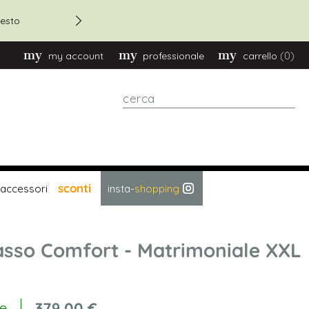
Sconto 20% su ordini oltre
esto
(0)
my account
professionale
carrello
cerca
sconti
accessori
insta-
shopping
sso Comfort - Matrimoniale XXL
379,00 €
le