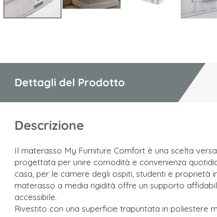
Vai
all'inizio
della
galleria
di
Dettagli del Prodotto
immagini
Descrizione
Il materasso My Furniture Comfort è una scelta versati
progettata per unire comodità e convenienza quotidia
casa, per le camere degli ospiti, studenti e proprietà i
materasso a media rigidità offre un supporto affidabi
accessibile.
Rivestito con una superficie trapuntata in poliestere 