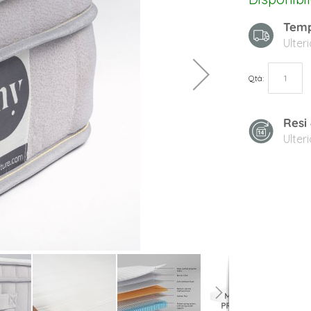
Temp
Ulter
Qtà
Resi
Ulter