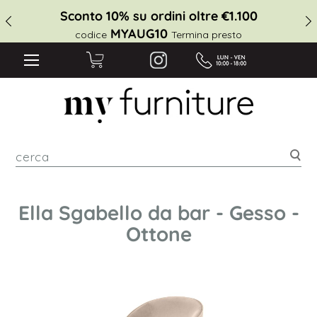
Sconto 10% su ordini oltre €1.100
MYAUG10
codice
Termina presto
cer
Ella Sgabello da bar - Gesso -
Ottone
Vai
alla
fine
della