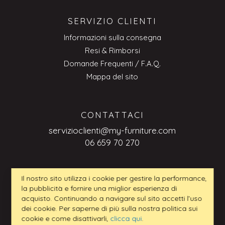
SERVIZIO CLIENTI
Informazioni sulla consegna
Resi & Rimborsi
Domande Frequenti / F.A.Q.
Mappa del sito
CONTATTACI
servizioclienti@my-furniture.com
06 659 70 270
Il nostro sito utilizza i cookie per gestire la performance,
RICHIESTE BUSINESS-TO-BUSINESS
la pubblicità e fornire una miglior esperienza di
acquisto. Continuando a navigare sul sito accetti l’uso
servizioclienti@my-furniture.com
dei cookie. Per saperne di più sulla nostra politica sui
cookie e come disattivarli,
clicca qui
.