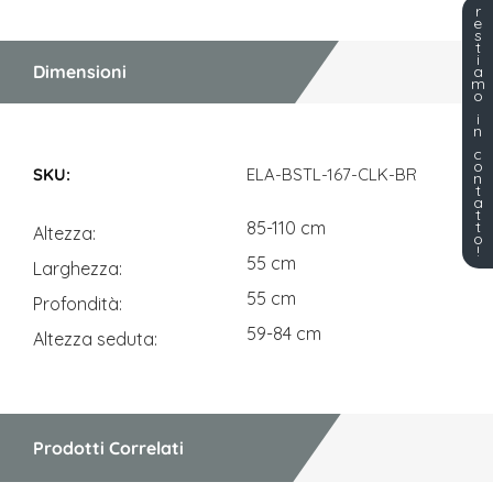
r
e
s
t
i
Dimensioni
a
m
o
i
n
Dimensioni
c
o
ELA-BSTL-167-CLK-BR
n
t
a
t
t
85-110 cm
Altezza
o
!
55 cm
Larghezza
55 cm
Profondità
59-84 cm
Altezza seduta
Prodotti Correlati