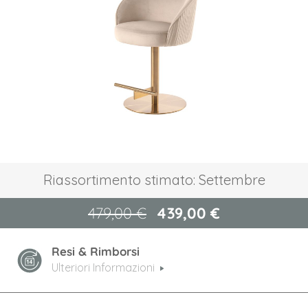
galleria
di
immagini
Vai
Riassortimento stimato: Settembre
all'inizio
della
479,00 €
439,00 €
galleria
di
immagini
Resi & Rimborsi
Ulteriori Informazioni