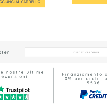
GGIUNGI AL CARRELLO
tter
 *
le nostre ultime
Finanziamento 
recensioni
0% per ordini o
550€