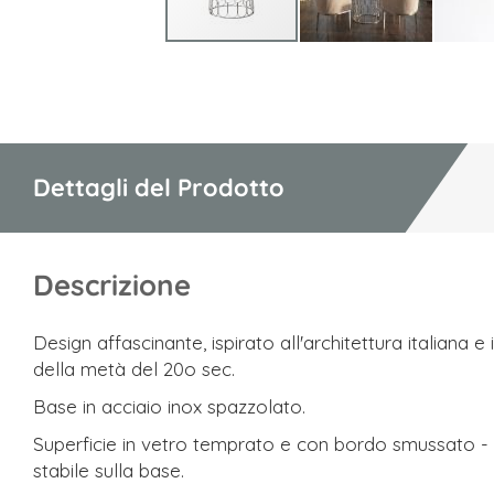
Vai
all'inizio
della
galleria
di
Dettagli del Prodotto
immagini
Descrizione
Design affascinante, ispirato all'architettura italiana e i
della metà del 20o sec.
Base in acciaio inox spazzolato.
Superficie in vetro temprato e con bordo smussato - 
stabile sulla base.