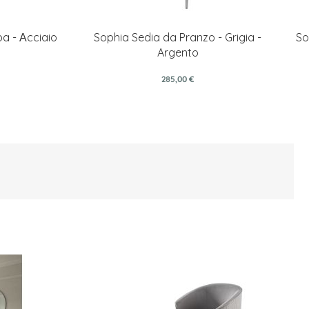
pa - Αcciaio
Sophia Sedia da Pranzo - Grigia -
So
Argento
285,00 €