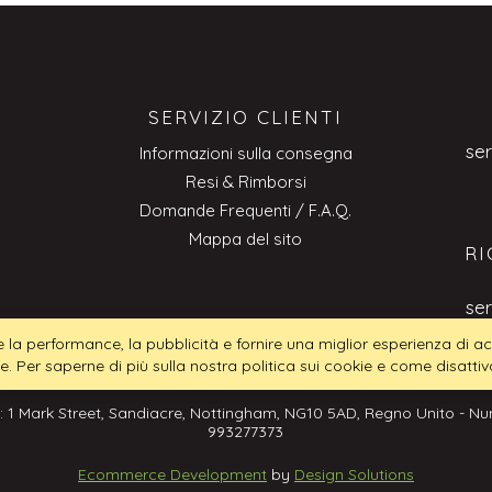
SERVIZIO CLIENTI
se
Informazioni sulla consegna
Resi & Rimborsi
Domande Frequenti / F.A.Q.
Mappa del sito
RI
se
tire la performance, la pubblicità e fornire una miglior esperienza di
ie. Per saperne di più sulla nostra politica sui cookie e come disattiva
: 1 Mark Street, Sandiacre, Nottingham, NG10 5AD, Regno Unito - Num
993277373
Ecommerce Development
by
Design Solutions