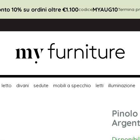
nto 10% su ordini oltre €1.100
MYAUG10
codice
Termina pr
letto
divani
sedute
mobili a specchio
letti
illuminazione
Pinolo
Argen
Disponibi