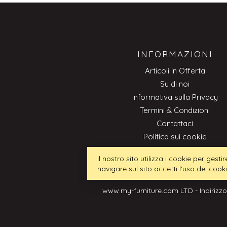
INFORMAZIONI
Articoli in Offerta
Su di noi
Informativa sulla Privacy
Termini & Condizioni
Contattaci
Politica sui cookie
Professionale
Il nostro sito utilizza i cookie per ges
navigare sul sito accetti l’uso dei cook
www.my-furniture.com LTD - Indirizzo