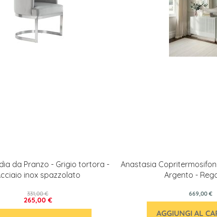
ia da Pranzo - Grigio tortora -
Anastasia Copritermosifon
cciaio inox spazzolato
Argento - Rego
331,00 €
669,00 €
265,00 €
AGGIUNGI AL C