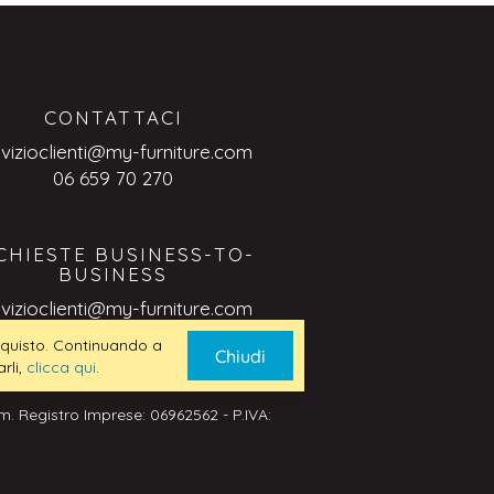
CONTATTACI
rvizioclienti@my-furniture.com
06 659 70 270
CHIESTE BUSINESS-TO-
BUSINESS
rvizioclienti@my-furniture.com
 acquisto. Continuando a
Chiudi
rli,
clicca qui
.
. Registro Imprese: 06962562 - P.IVA: