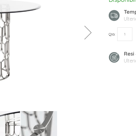
Temp
Ulter
Qtà
Resi
Ulter