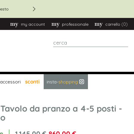
Sconto 20% su ordini oltre
esto
(0)
my account
professionale
carrello
cerca
sconti
accessori
insta-
shopping
 Tavolo da pranzo a 4-5 posti -
to
1.145,00 €
860,00 €
le