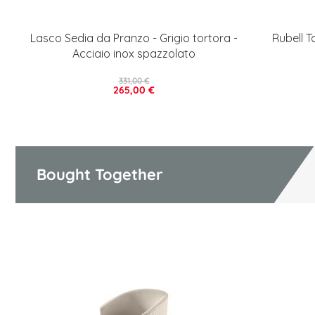
Lasco Sedia da Pranzo - Grigio tortora -
Rubell T
Acciaio inox spazzolato
331,00 €
265,00 €
Bought Together