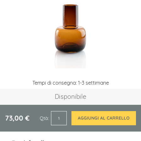
galleria
di
immagini
Vai
Tempi di consegna: 1-3 settimane
all'inizio
della
Disponibile
galleria
di
immagini
73,00 €
Qtà
AGGIUNGI AL CARRELLO