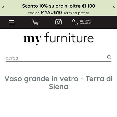
Sconto 10% su ordini oltre €1.100
MYAUG10
codice
Termina presto
cer
Vaso grande in vetro - Terra di
Siena
Vai
alla
fine
della