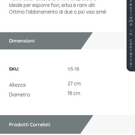
r
e
Ideale per esporre fiori, erba e rami alti
s
t
Ottimo l’abbinamento di due o più vasi simili
i
a
m
o
i
n
c
Dimensioni
o
n
t
a
t
t
Dimensioni
o
!
VS-18
27 cm
Altezza
18 cm
Diametro
Prodotti Correlati