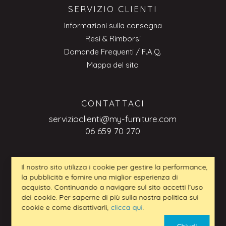
SERVIZIO CLIENTI
Informazioni sulla consegna
Resi & Rimborsi
Domande Frequenti / F.A.Q.
Mappa del sito
CONTATTACI
servizioclienti@my-furniture.com
06 659 70 270
Il nostro sito utilizza i cookie per gestire la performance,
RICHIESTE BUSINESS-TO-BUSINESS
la pubblicità e fornire una miglior esperienza di
acquisto. Continuando a navigare sul sito accetti l’uso
servizioclienti@my-furniture.com
dei cookie. Per saperne di più sulla nostra politica sui
cookie e come disattivarli,
clicca qui
.