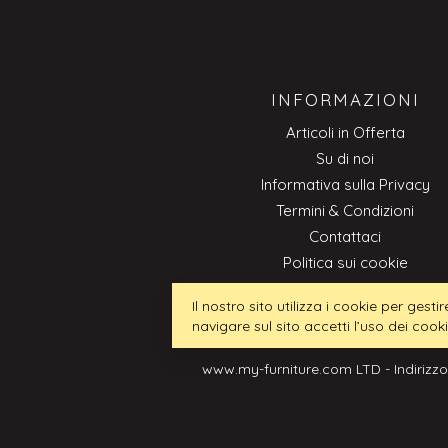
INFORMAZIONI
Articoli in Offerta
Su di noi
Informativa sulla Privacy
Termini & Condizioni
Contattaci
Politica sui cookie
Professionale
Il nostro sito utilizza i cookie per ges
navigare sul sito accetti l’uso dei cook
www.my-furniture.com LTD - Indirizzo