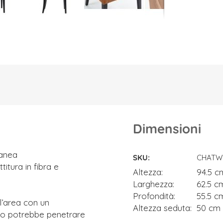
Dimensioni
Dimensioni
ranea
SKU
CHATWR
tura in fibra e
Altezza
94.5 c
Larghezza
62.5 c
Profondità
55.5 c
l’area con un
Altezza seduta
50 cm
uido potrebbe penetrare