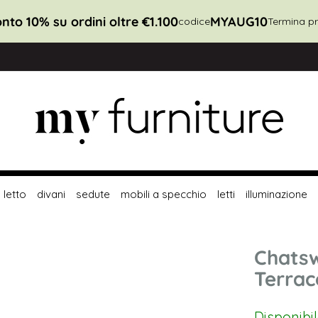
nto 10% su ordini oltre €1.100
MYAUG10
codice
Termina pr
letto
divani
sedute
mobili a specchio
letti
illuminazione
Chatsw
Terrac
Disponibi