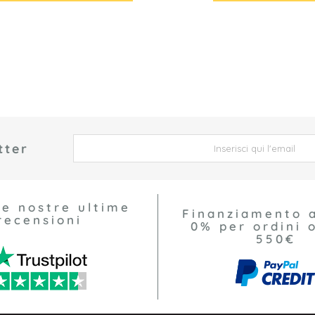
tter
 *
le nostre ultime
Finanziamento 
recensioni
0% per ordini o
550€