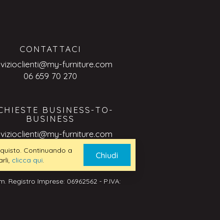
CONTATTACI
rvizioclienti@my-furniture.com
06 659 70 270
CHIESTE BUSINESS-TO-
BUSINESS
rvizioclienti@my-furniture.com
 acquisto. Continuando a
Chiudi
rli,
clicca qui
.
. Registro Imprese: 06962562 - P.IVA: