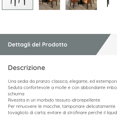
Vai
all'inizio
della
galleria
di
Dettagli del Prodotto
immagini
Descrizione
Una sedia da pranzo classica, elegante, ed estempo
Seduta confortevole a molle e con abbondante imbotti
schiuma
Rivestita in un morbido tessuto idrorepellente
Per rimuovere le macchie, tamponare delicatamente 
tovagliolo di carta; evitare di strofinare perché il liq