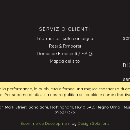
SERVIZIO CLIENTI
se
Informazioni sulla consegna
Resi & Rimborsi
Domande Frequenti / F.A.Q.
Mappa del sito
RI
se
tire la performance, la pubblicità e fornire una miglior esperienza di
ie. Per saperne di più sulla nostra politica sui cookie e come disattiva
: 1 Mark Street, Sandiacre, Nottingham, NG10 5AD, Regno Unito - Num
993277373
Ecommerce Development
by
Design Solutions