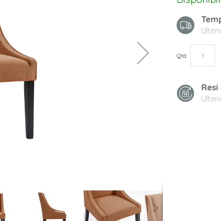
Temp
Ulter
Qtà
Resi
Ulter