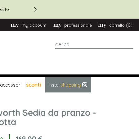
Sconto 20% su ordini oltre
esto
(0)
my account
professionale
carrello
cerca
sconti
accessori
insta-
shopping
orth Sedia da pranzo -
otta
169,00 €
le