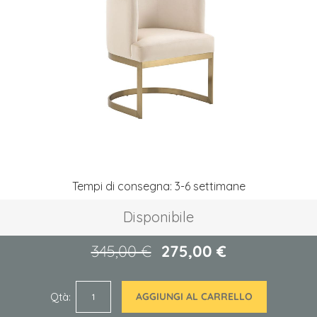
galleria
di
immagini
Vai
Tempi di consegna: 3-6 settimane
all'inizio
della
Disponibile
galleria
di
immagini
345,00 €
275,00 €
Qtà
AGGIUNGI AL CARRELLO