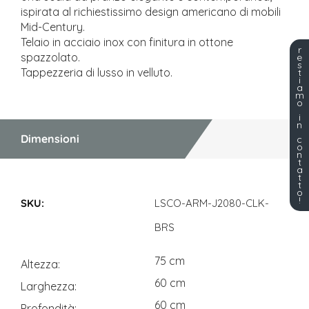
ispirata al richiestissimo design americano di mobili
Mid-Century.
Telaio in acciaio inox con finitura in ottone
r
spazzolato.
e
s
Tappezzeria di lusso in velluto.
t
i
a
m
o
i
n
Dimensioni
c
o
n
t
a
t
t
Dimensioni
o
!
LSCO-ARM-J2080-CLK-
BRS
75 cm
Altezza
60 cm
Larghezza
60 cm
Profondità