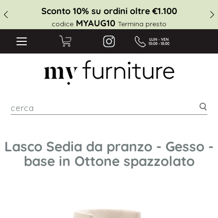
Sconto 10% su ordini oltre €1.100
MYAUG10
codice
Termina presto
cer
Lasco Sedia da pranzo - Gesso -
base in Ottone spazzolato
Vai
alla
fine
della