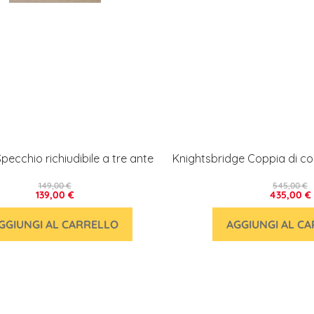
Specchio richiudibile a tre ante
Knightsbridge Coppia di c
149,00 €
545,00 €
139,00 €
435,00 €
GGIUNGI AL CARRELLO
AGGIUNGI AL C