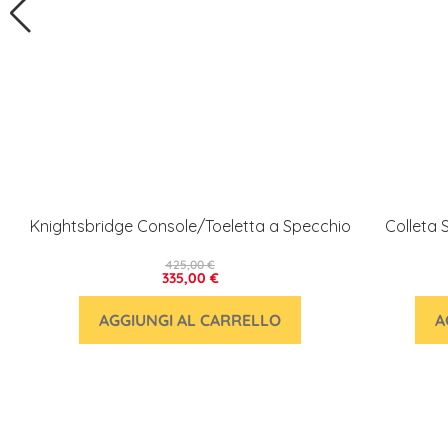
Knightsbridge Console/Toeletta a Specchio
Colleta 
425,00 €
335,00 €
AGGIUNGI AL CARRELLO
A