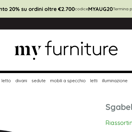
e €1.100
MYAUG10
codice
Termina presto
letto
divani
sedute
mobili a specchio
letti
illuminazione
Sgabel
Riassorti