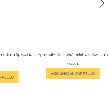
omodini a Specchio
Aphrodite Console/Toeletta a Specchio
435,00 €
AGGIUNGI AL CARRELLO
ARRELLO