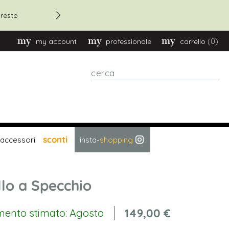
Sconto 20% su ordini oltre €2.700
MYAUG20
codice
(0)
my account
professionale
carrello
cerca
sconti
accessori
insta-
shopping
lo a Specchio
149,00 €
mento stimato: Agosto