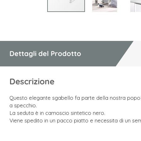
Vai
all'inizio
della
galleria
di
Dettagli del Prodotto
immagini
Descrizione
Questo elegante sgabello fa parte della nostra popola
a specchio.
La seduta è in camoscio sintetico nero.
Viene spedito in un pacco piatto e necessita di un se