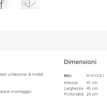
Dimensioni
Dimensioni
re collezione di mobili
SKU
M-STOOL1
Altezza
47 cm
Larghezza
45 cm
mplice montaggio.
Profondità
24 cm