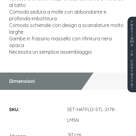
al tatto
Comoda seduta a molle con abbondante e
profonda imbottitura
r
e
Comodo schienale con design a scanalature molto
s
t
larghe
i
a
Gambe in frassino massello con rifinitura nera
m
o
opaca
i
Necessita un semplice assemblaggio
n
c
o
n
t
a
t
t
Dimensioni
o
!
Dimensioni
SET-HATFLD-STL-2178-
LMSN
97 cm