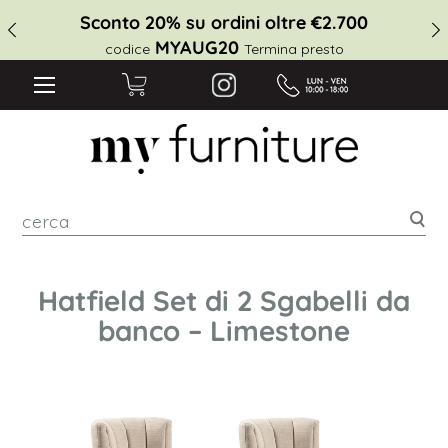
Sconto 20% su ordini oltre €2.700
MYAUG20
codice
Termina presto
cer
Hatfield Set di 2 Sgabelli da
banco – Limestone
Vai
alla
fine
della