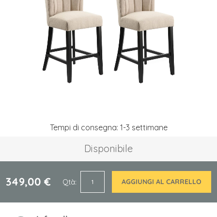
galleria
di
immagini
Vai
Tempi di consegna: 1-3 settimane
all'inizio
della
Disponibile
galleria
di
immagini
349,00 €
Qtà
AGGIUNGI AL CARRELLO