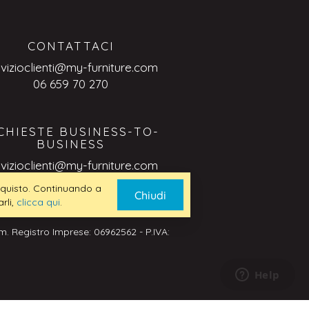
CONTATTACI
rvizioclienti@my-furniture.com
06 659 70 270
CHIESTE BUSINESS-TO-
BUSINESS
rvizioclienti@my-furniture.com
 acquisto. Continuando a
Chiudi
rli,
clicca qui
.
. Registro Imprese: 06962562 - P.IVA: