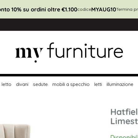
nto 10% su ordini oltre €1.100
MYAUG10
codice
Termina pr
letto
divani
sedute
mobili a specchio
letti
illuminazione
Hatfie
Limes
Disponibi