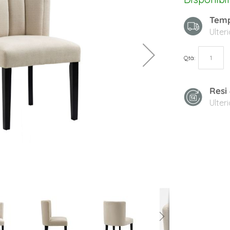
Temp
Ulter
Qtà
Resi
Ulter