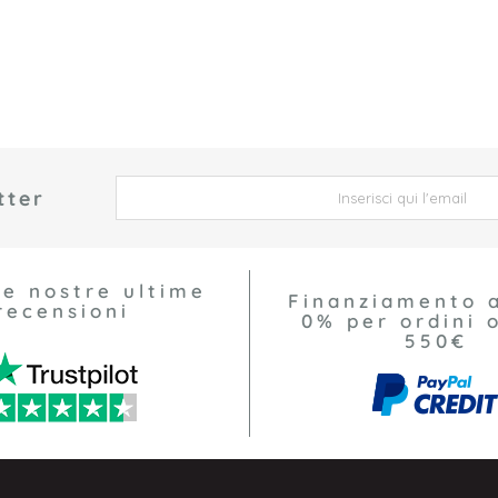
tter
 *
le nostre ultime
Finanziamento 
recensioni
0% per ordini o
550€