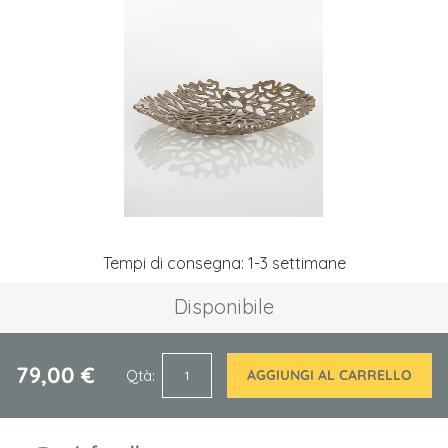
galleria
di
immagini
Vai
Tempi di consegna: 1-3 settimane
all'inizio
della
Disponibile
galleria
di
immagini
79,00 €
Qtà
AGGIUNGI AL CARRELLO