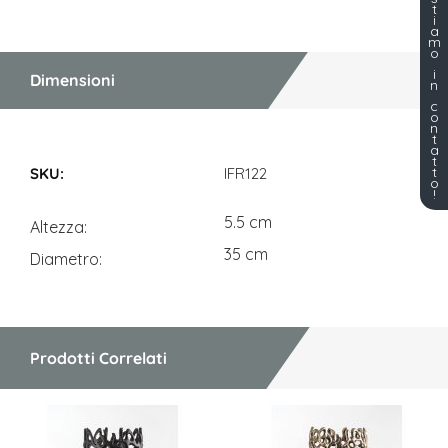
t
i
a
m
o
i
Dimensioni
n
c
o
n
t
a
Dimensioni
t
t
IFR122
o
!
5.5 cm
Altezza
35 cm
Diametro
Prodotti Correlati