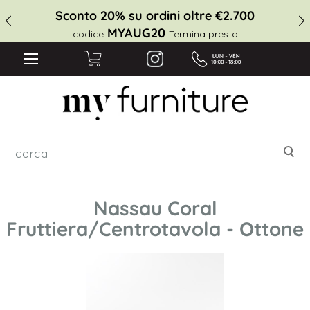
Sconto 20% su ordini oltre €2.700
MYAUG20
codice
Termina presto
cer
Nassau Coral
Fruttiera/Centrotavola - Ottone
Vai
alla
fine
della