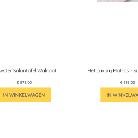
wster Salontafel Walnoot
Het Luxury Matras - Su
€ 879,00
€ 539,00
IN WINKELWAGEN
IN WINKELW