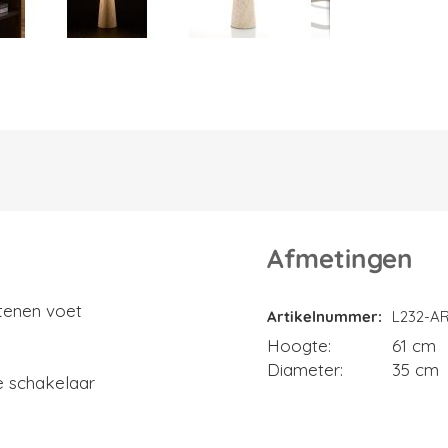
Afmetingen
Afmetingen
stenen voet
Artikelnummer
L232-A
Hoogte
61 cm
Diameter
35 cm
e schakelaar