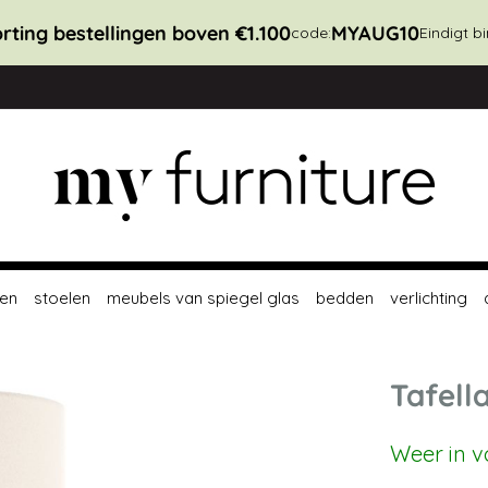
rting bestellingen boven €1.100
MYAUG10
code:
Eindigt b
en
stoelen
meubels van spiegel glas
bedden
verlichting
Tafell
Weer in 