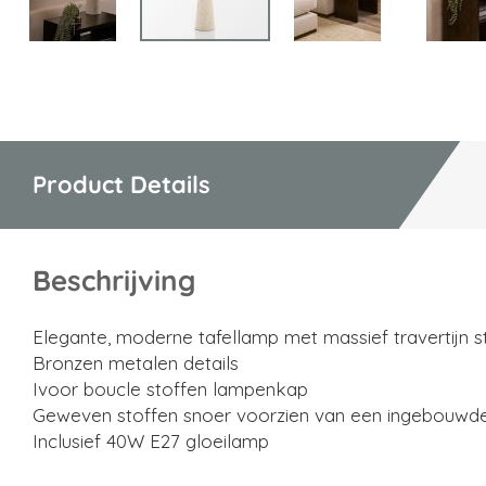
Ga
naar
het
begin
van
Product Details
de
afbeeldingen-
gallerij
Beschrijving
Elegante, moderne tafellamp met massief travertijn 
Bronzen metalen details
Ivoor boucle stoffen lampenkap
Geweven stoffen snoer voorzien van een ingebouwd
Inclusief 40W E27 gloeilamp