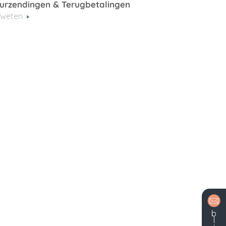
urzendingen & Terugbetalingen
 weten
b
l