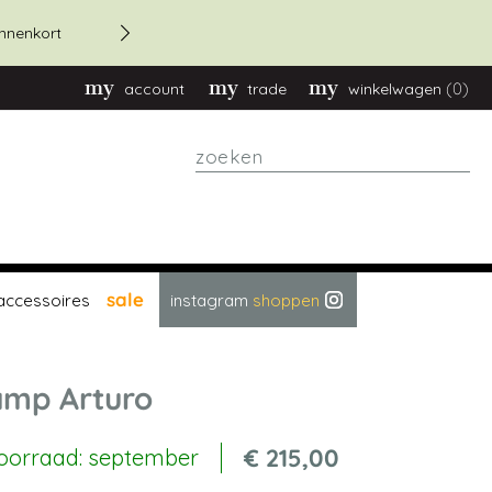
20% korting bestellingen bov
innenkort
(0)
account
trade
winkelwagen
zoeken
sale
accessoires
instagram
shoppen
amp Arturo
€ 215,00
voorraad: september