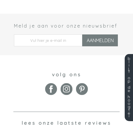
Meld je aan voor onze nieuwsbrief
 *
AANMELDEN
b
l
i
j
f
volg ons
o
p
d
e
h
o
o
g
t
e
!
lees onze laatste reviews