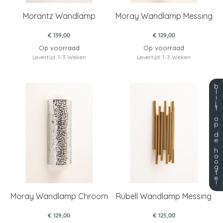
Morantz Wandlamp
Moray Wandlamp Messing
€ 139,00
€ 129,00
Op voorraad
Op voorraad
Levertijd: 1-3 Weken
Levertijd: 1-3 Weken
b
l
i
j
f
o
p
d
e
h
o
o
g
t
e
!
Moray Wandlamp Chroom
Rubell Wandlamp Messing
€ 129,00
€ 125,00