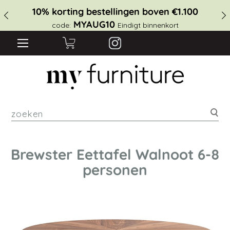
10% korting bestellingen boven €1.100
MYAUG10
code:
Eindigt binnenkort
zoe
Brewster Eettafel Walnoot 6-8
personen
Ga
naar
het
einde