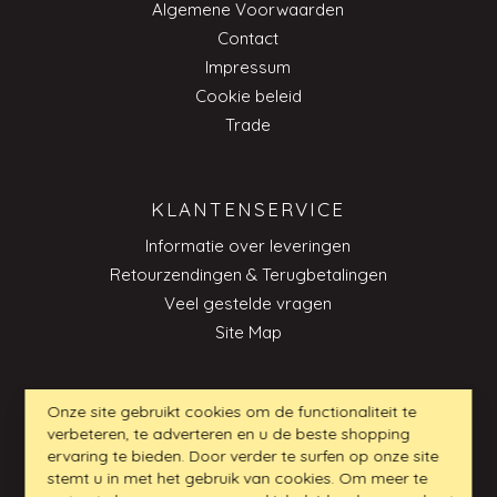
Algemene Voorwaarden
Contact
Impressum
Cookie beleid
Trade
KLANTENSERVICE
Informatie over leveringen
Retourzendingen & Terugbetalingen
Veel gestelde vragen
Site Map
Onze site gebruikt cookies om de functionaliteit te
CONTACT
verbeteren, te adverteren en u de beste shopping
ervaring te bieden. Door verder te surfen op onze site
Klantenservice_NL@my-furniture.com
stemt u in met het gebruik van cookies. Om meer te