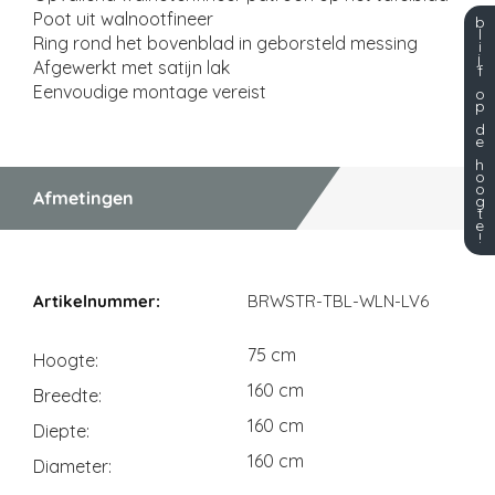
Poot uit walnootfineer
b
l
Ring rond het bovenblad in geborsteld messing
i
j
Afgewerkt met satijn lak
f
Eenvoudige montage vereist
o
p
d
e
h
o
o
Afmetingen
g
t
e
!
Afmetingen
BRWSTR-TBL-WLN-LV6
75 cm
Hoogte
160 cm
Breedte
160 cm
Diepte
160 cm
Diameter