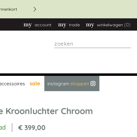
20% korting bestellingen bov
innenkort
(0)
account
trade
winkelwagen
zoeken
sale
accessoires
instagram
shoppen
e Kroonluchter Chroom
€ 399,00
ad