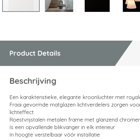
Ga
naar
het
begin
van
Product Details
de
afbeeldingen-
gallerij
Beschrijving
Een karakteristieke, elegante kroonluchter met roya
Fraai gevormde matglazen lichtverdelers zorgen voor
lichteffect
Roestvrijstalen metalen frame met glanzend chrome
Is een opvallende blikvanger in elk interieur
In hoogte verstelbaar vóór installatie