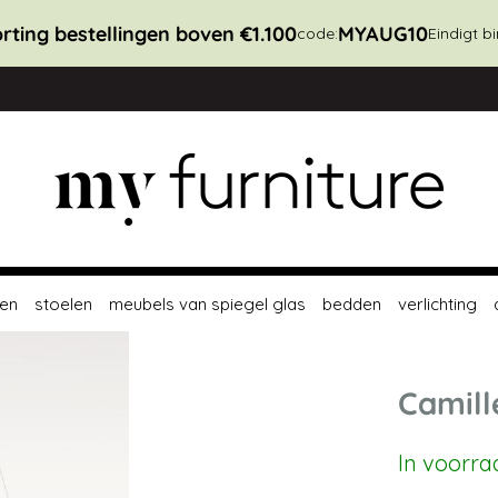
rting bestellingen boven €1.100
MYAUG10
code:
Eindigt b
en
stoelen
meubels van spiegel glas
bedden
verlichting
Camill
In voorra