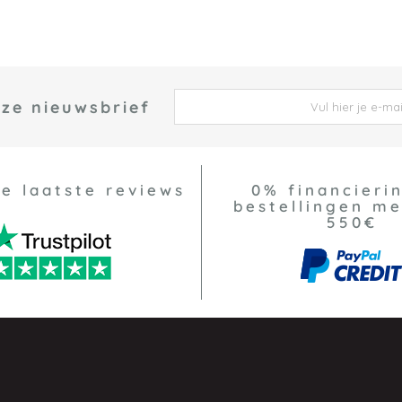
nze nieuwsbrief
 *
ze laatste reviews
0% financierin
bestellingen m
550€