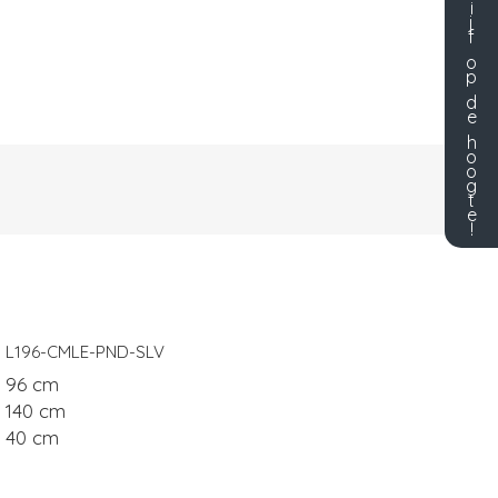
i
j
f
o
p
d
e
h
o
o
g
t
e
!
L196-CMLE-PND-SLV
96 cm
140 cm
40 cm