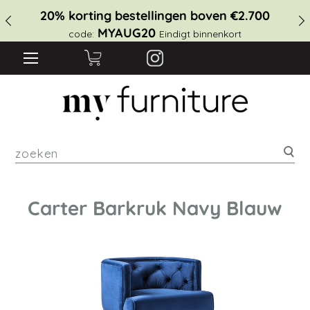
20% korting bestellingen boven €2.700
MYAUG20
code:
Eindigt binnenkort
zoe
Carter Barkruk Navy Blauw
Ga
naar
het
einde
van
de