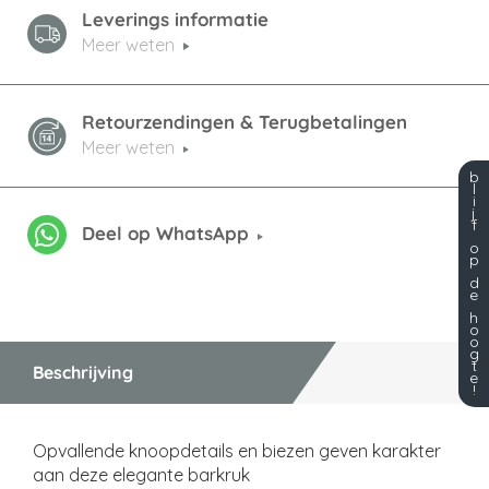
Leverings informatie
Meer weten
Retourzendingen & Terugbetalingen
Meer weten
b
l
i
j
f
Deel op WhatsApp
o
p
d
e
h
o
o
g
t
Beschrijving
e
!
Opvallende knoopdetails en biezen geven karakter
aan deze elegante barkruk