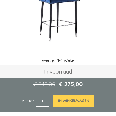
afbeeldingen-
gallerij
Ga
Levertijd: 1-3 Weken
naar
het
In voorraad
begin
van
de
€ 345,00
€ 275,00
afbeeldingen-
gallerij
Aantal
IN WINKELWAGEN