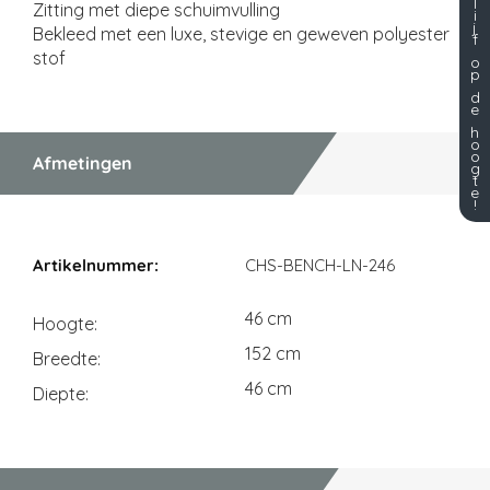
l
Zitting met diepe schuimvulling
i
j
Bekleed met een luxe, stevige en geweven polyester
f
stof
o
p
d
e
h
o
o
Afmetingen
g
t
e
!
Afmetingen
CHS-BENCH-LN-246
46 cm
Hoogte
152 cm
Breedte
46 cm
Diepte