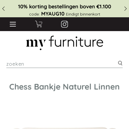
10% korting bestellingen boven €1.100
MYAUG10
code:
Eindigt binnenkort
zoe
Chess Bankje Naturel Linnen
Ga
naar
het
einde
van
de