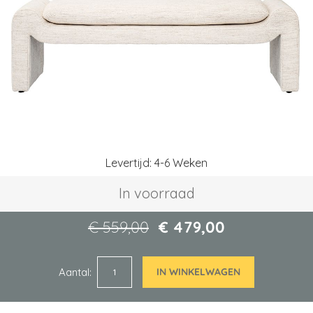
afbeeldingen-
gallerij
Ga
Levertijd: 4-6 Weken
naar
het
In voorraad
begin
van
de
€ 559,00
€ 479,00
afbeeldingen-
gallerij
Aantal
IN WINKELWAGEN