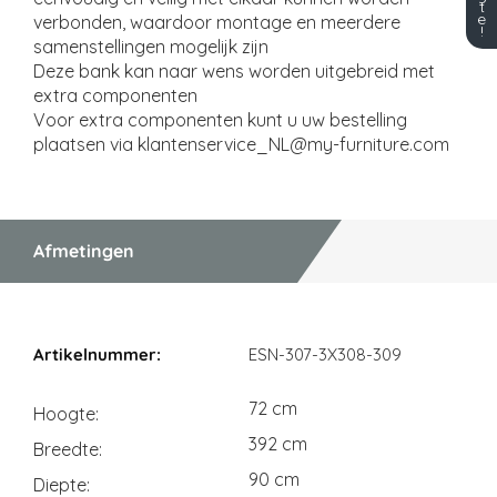
t
e
verbonden, waardoor montage en meerdere
!
samenstellingen mogelijk zijn
De​ze ​bank kan naar wens worden uitgebreid met
extra componenten
Voor extra componenten kunt u uw bestelling
plaatsen via klantenservice_NL@my-furniture.com
Afmetingen
Afmetingen
ESN-307-3X308-309
72 cm
Hoogte
392 cm
Breedte
90 cm
Diepte