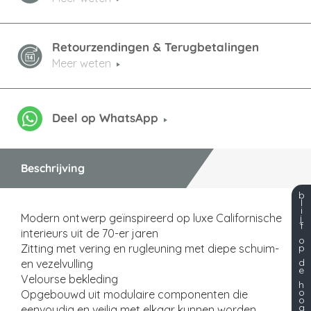
Retourzendingen & Terugbetalingen
Meer weten
Deel op WhatsApp
Beschrijving
b
l
i
Modern ontwerp geïnspireerd op luxe Californische
j
f
interieurs uit de 70-er jaren
o
p
Zitting met vering en rugleuning met diepe schuim-
d
en vezelvulling
e
Velourse bekleding
h
o
Opgebouwd uit modulaire componenten die
o
g
eenvoudig en veilig met elkaar kunnen worden