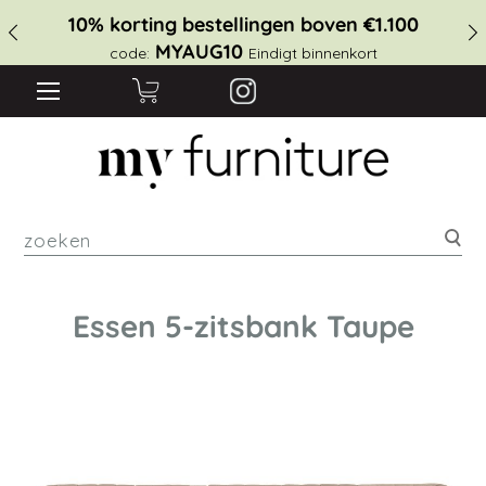
10% korting bestellingen boven €1.100
MYAUG10
code:
Eindigt binnenkort
zoe
Essen 5-zitsbank Taupe
Ga
naar
het
einde
van
de