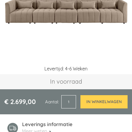
afbeeldingen-
gallerij
Ga
Levertijd: 4-6 Weken
naar
het
In voorraad
begin
van
de
afbeeldingen-
€ 2.699,00
Aantal
IN WINKELWAGEN
gallerij
Leverings informatie
Meer weten