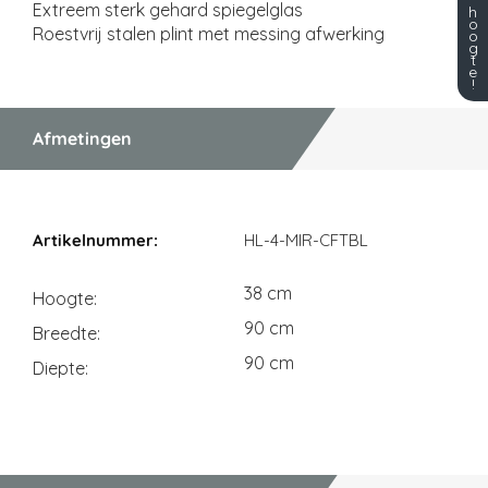
Extreem sterk gehard spiegelglas
h
o
Roestvrij stalen plint met messing afwerking
o
g
t
e
!
Afmetingen
Afmetingen
HL-4-MIR-CFTBL
38 cm
Hoogte
90 cm
Breedte
90 cm
Diepte