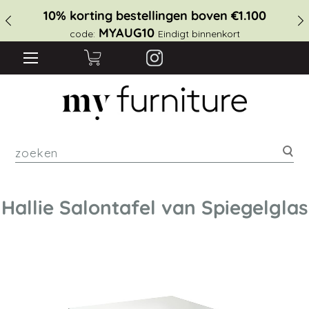
10% korting bestellingen boven €1.100
MYAUG10
code:
Eindigt binnenkort
zoe
Hallie Salontafel van Spiegelglas
Ga
naar
het
einde
van
de