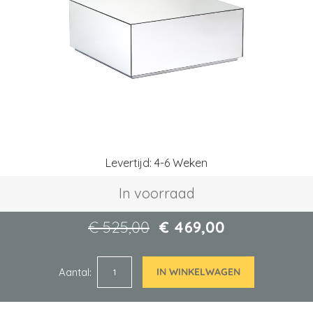
afbeeldingen-
gallerij
Ga
Levertijd: 4-6 Weken
naar
het
In voorraad
begin
van
de
€ 525,00
€ 469,00
afbeeldingen-
gallerij
Aantal
IN WINKELWAGEN