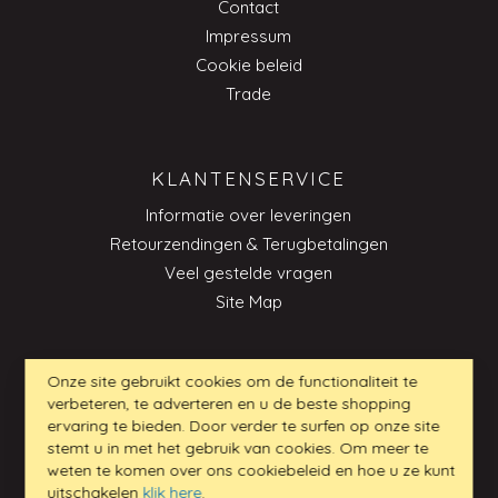
Contact
Impressum
Cookie beleid
Trade
KLANTENSERVICE
Informatie over leveringen
Retourzendingen & Terugbetalingen
Veel gestelde vragen
Site Map
Onze site gebruikt cookies om de functionaliteit te
CONTACT
verbeteren, te adverteren en u de beste shopping
ervaring te bieden. Door verder te surfen op onze site
Klantenservice_NL@my-furniture.com
stemt u in met het gebruik van cookies. Om meer te
weten te komen over ons cookiebeleid en hoe u ze kunt
uitschakelen
klik here
.